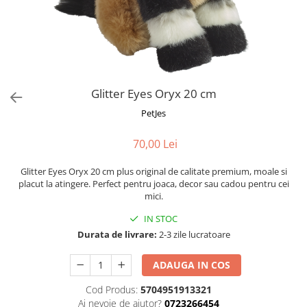
Fotografii alb negru
Glitter Eyes
Creioane
Fairytales
Wild Hangers
Caiete 3D
Cute Hangers
Magneti 3D
Teasing Monkey
Brelocuri 3D
Glitter Eyes Oryx 20 cm
ColourZoo
Baby Products
PetJes
PocketPals
70,00 Lei
Slapbracelet
Girly
Glitter Eyes Oryx 20 cm plus original de calitate premium, moale si
Lovely Hearts
placut la atingere. Perfect pentru joaca, decor sau cadou pentru cei
mici.
Keychains
Glitter Keychains
IN STOC
Durata de livrare:
2-3 zile lucratoare
3d Puzzles
Glow Puzzles
ADAUGA IN COS
Action Cars
Cod Produs:
5704951913321
Animals in Tubes
Ai nevoie de ajutor?
0723266454