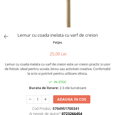
Fotografii alb negru
Glitter Eyes
Creioane
Fairytales
Wild Hangers
Caiete 3D
Cute Hangers
Magneti 3D
Teasing Monkey
Brelocuri 3D
Lemur cu coada inelata cu varf de creion
ColourZoo
Baby Products
PetJes
PocketPals
25,00 Lei
Slapbracelet
Girly
Lemur cu coada inelata cu varf de creion este un creion practic si usor
Lovely Hearts
de folosit, ideal pentru scoala, birou sau activitati creative. Confortabil
la scris si potrivit pentru utilizare zilnica.
Keychains
Glitter Keychains
IN STOC
Durata de livrare:
2-3 zile lucratoare
3d Puzzles
Glow Puzzles
ADAUGA IN COS
Action Cars
Cod Produs:
5704951700341
Animals in Tubes
Ai nevoie de ajutor?
0723266454