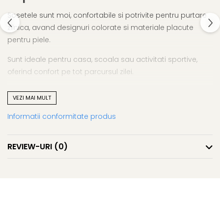
Sosetele sunt moi, confortabile si potrivite pentru purtare
zilnica, avand designuri colorate si materiale placute
pentru piele.
Sunt ideale pentru casa, scoala sau activitati sportive,
oferind confort pe tot parcursul zilei.
Material moale si respirabil
VEZI MAI MULT
Design colorat si atractiv
Potrivite pentru uz zilnic
Informatii conformitate produs
Confort maxim pentru copii si adulti
Sosete pentru copii si adulti– confort si culoare in
REVIEW-URI
(0)
fiecare zi.