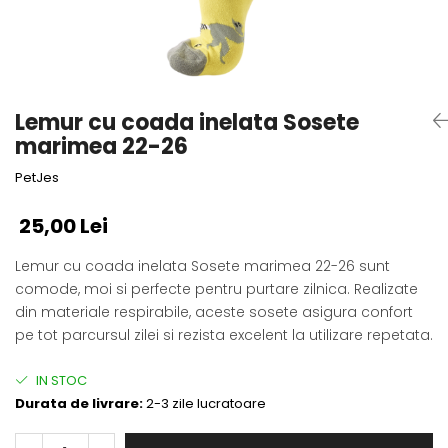
Fotografii alb negru
Glitter Eyes
Creioane
Fairytales
Wild Hangers
Caiete 3D
Cute Hangers
Magneti 3D
Teasing Monkey
Lemur cu coada inelata Sosete
Brelocuri 3D
ColourZoo
marimea 22-26
Baby Products
PetJes
PocketPals
Slapbracelet
25,00 Lei
Girly
Lemur cu coada inelata Sosete marimea 22-26 sunt
Lovely Hearts
comode, moi si perfecte pentru purtare zilnica. Realizate
Keychains
din materiale respirabile, aceste sosete asigura confort
Glitter Keychains
pe tot parcursul zilei si rezista excelent la utilizare repetata.
3d Puzzles
Glow Puzzles
IN STOC
Action Cars
Durata de livrare:
2-3 zile lucratoare
Animals in Tubes