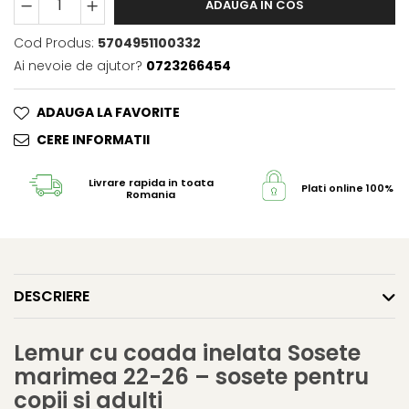
ADAUGA IN COS
Cod Produs:
5704951100332
Ai nevoie de ajutor?
0723266454
ADAUGA LA FAVORITE
CERE INFORMATII
Livrare rapida in toata
Plati online 100% s
Romania
DESCRIERE
Lemur cu coada inelata Sosete
marimea 22-26 – sosete pentru
copii si adulti