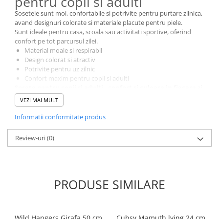
pentru copii si adulti
Sosetele sunt moi, confortabile si potrivite pentru purtare zilnica,
avand designuri colorate si materiale placute pentru piele.
Sunt ideale pentru casa, scoala sau activitati sportive, oferind
confort pe tot parcursul zilei.
Material moale si respirabil
Design colorat si atractiv
Potrivite pentru uz zilnic
Confort maxim pentru copii si adulti
Sosete pentru copii si adulti– confort si culoare in fiecare zi.
VEZI MAI MULT
Informatii conformitate produs
Review-uri
(0)
PRODUSE SIMILARE
Wild Hangers Girafa 50 cm
Cubsy Mamuth lying 24 cm