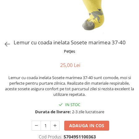
Fotografii alb negru
Glitter Eyes
Creioane
Fairytales
Wild Hangers
Caiete 3D
Cute Hangers
Magneti 3D
Teasing Monkey
Brelocuri 3D
Lemur cu coada inelata Sosete marimea 37-40
ColourZoo
Baby Products
PetJes
PocketPals
25,00 Lei
Slapbracelet
Girly
Lemur cu coada inelata Sosete marimea 37-40 sunt comode, moi si
Lovely Hearts
perfecte pentru purtare zilnica. Realizate din materiale respirabile,
aceste sosete asigura confort pe tot parcursul zilei si rezista excelent la
Keychains
utilizare repetata.
Glitter Keychains
IN STOC
3d Puzzles
Durata de livrare:
2-3 zile lucratoare
Glow Puzzles
Action Cars
ADAUGA IN COS
Animals in Tubes
Cod Produs:
5704951100363