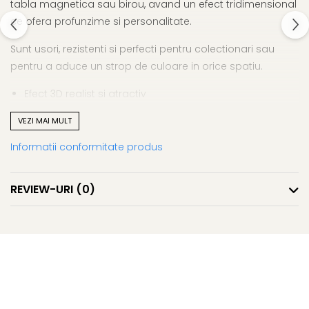
tabla magnetica sau birou, avand un efect tridimensional
ce ofera profunzime si personalitate.
Sunt usori, rezistenti si perfecti pentru colectionari sau
pentru a aduce un strop de culoare in orice spatiu.
Efect 3D realist si atractiv
Materiale durabile
VEZI MAI MULT
Perfect pentru frigider si suprafete magnetice
Ideal pentru cadouri si colectii
Informatii conformitate produs
Magnet 3D – un detaliu mic cu efect mare.
REVIEW-URI
(0)