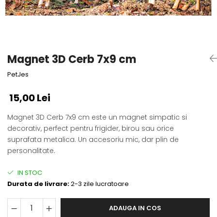
Fotografii alb negru
Glitter Eyes
Creioane
Fairytales
Wild Hangers
Caiete 3D
Cute Hangers
Magneti 3D
Teasing Monkey
Magnet 3D Cerb 7x9 cm
Brelocuri 3D
ColourZoo
PetJes
Baby Products
PocketPals
15,00 Lei
Slapbracelet
Girly
Magnet 3D Cerb 7x9 cm este un magnet simpatic si
decorativ, perfect pentru frigider, birou sau orice
Lovely Hearts
suprafata metalica. Un accesoriu mic, dar plin de
Keychains
personalitate.
Glitter Keychains
3d Puzzles
IN STOC
Glow Puzzles
Durata de livrare:
2-3 zile lucratoare
Action Cars
Animals in Tubes
ADAUGA IN COS