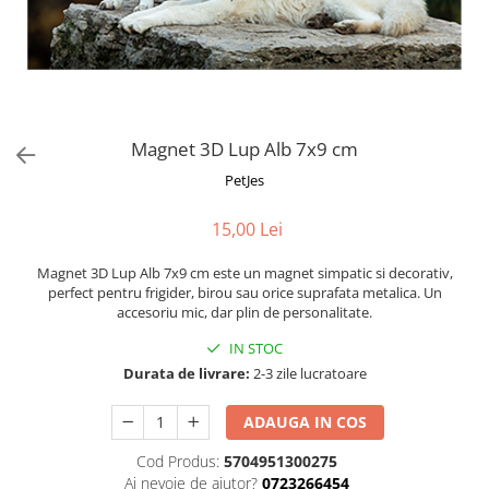
Fotografii alb negru
Glitter Eyes
Creioane
Fairytales
Wild Hangers
Caiete 3D
Cute Hangers
Magneti 3D
Teasing Monkey
Brelocuri 3D
Magnet 3D Lup Alb 7x9 cm
ColourZoo
Baby Products
PetJes
PocketPals
15,00 Lei
Slapbracelet
Girly
Magnet 3D Lup Alb 7x9 cm este un magnet simpatic si decorativ,
Lovely Hearts
perfect pentru frigider, birou sau orice suprafata metalica. Un
accesoriu mic, dar plin de personalitate.
Keychains
Glitter Keychains
IN STOC
Durata de livrare:
2-3 zile lucratoare
3d Puzzles
Glow Puzzles
ADAUGA IN COS
Action Cars
Cod Produs:
5704951300275
Animals in Tubes
Ai nevoie de ajutor?
0723266454