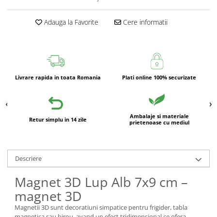
Adauga la Favorite
Cere informatii
Livrare rapida in toata Romania
Plati online 100% securizate
Ambalaje si materiale
Retur simplu in 14 zile
prietenoase cu mediul
Descriere
Magnet 3D Lup Alb 7x9 cm –
magnet 3D
Magnetii 3D sunt decoratiuni simpatice pentru frigider, tabla
magnetica sau birou, avand un efect tridimensional ce ofera