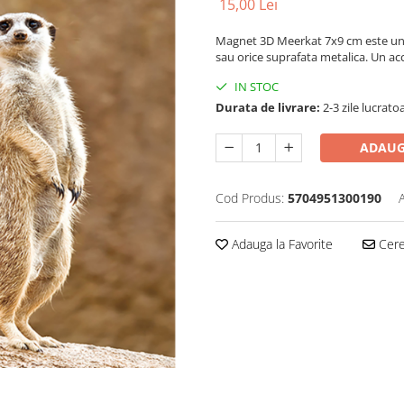
15,00 Lei
Magnet 3D Meerkat 7x9 cm este un m
sau orice suprafata metalica. Un acc
IN STOC
Durata de livrare:
2-3 zile lucrato
ADAUG
Cod Produs:
5704951300190
Adauga la Favorite
Cere 