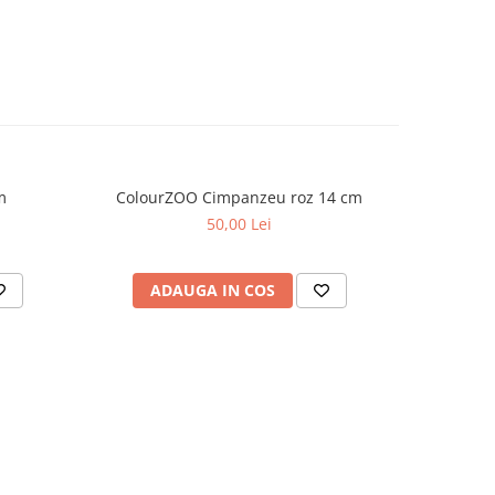
m
ColourZOO Cimpanzeu roz 14 cm
Colou
50,00 Lei
ADAUGA IN COS
AD