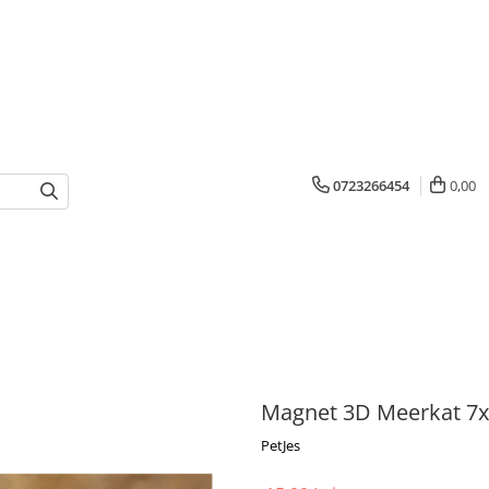
0723266454
0,00
Magnet 3D Meerkat 7
PetJes