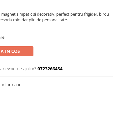
agnet simpatic si decorativ, perfect pentru frigider, birou
esoriu mic, dar plin de personalitate.
are
A IN COS
Ai nevoie de ajutor?
0723266454
informatii