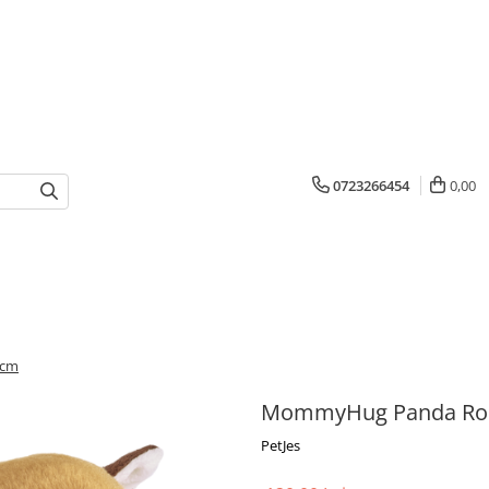
0723266454
0,00
 cm
MommyHug Panda Ro
PetJes