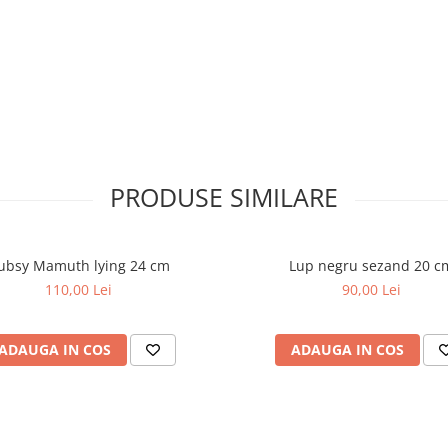
tre mama si pui, transformand
 pentru bucurie dubla.
PRODUSE SIMILARE
ubsy Mamuth lying 24 cm
Lup negru sezand 20 c
110,00 Lei
90,00 Lei
ADAUGA IN COS
ADAUGA IN COS