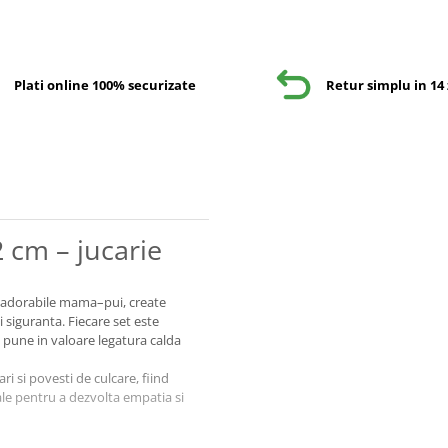
Plati online 100% securizate
Retur simplu in 14 
cm – jucarie
 adorabile mama–pui, create
i siguranta. Fiecare set este
re pune in valoare legatura calda
 si povesti de culcare, fiind
eale pentru a dezvolta empatia si