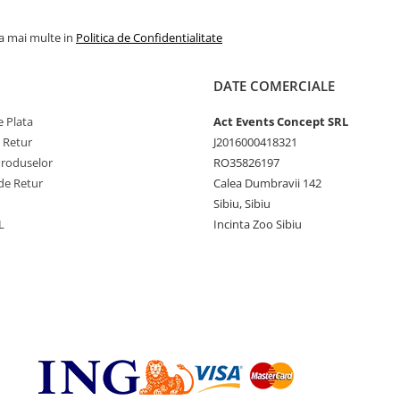
la mai multe in
Politica de Confidentialitate
DATE COMERCIALE
 Plata
Act Events Concept SRL
e Retur
J2016000418321
Produselor
RO35826197
de Retur
Calea Dumbravii 142
Sibiu, Sibiu
L
Incinta Zoo Sibiu