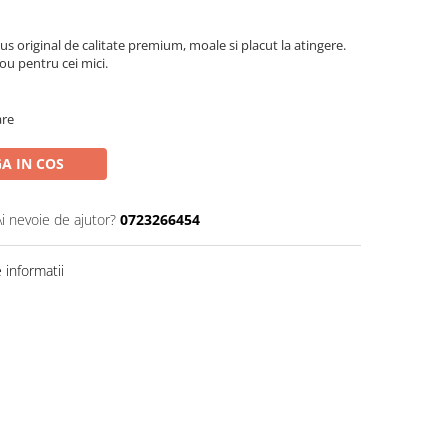
riginal de calitate premium, moale si placut la atingere.
ou pentru cei mici.
are
A IN COS
Ai nevoie de ajutor?
0723266454
informatii