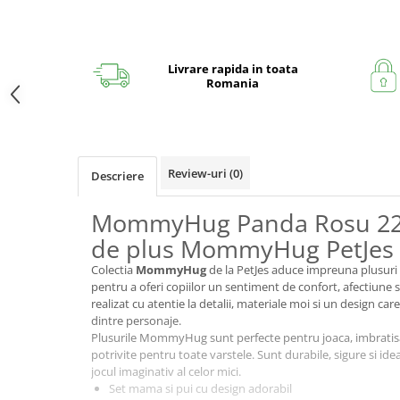
Livrare rapida in toata
Romania
Review-uri
(0)
Descriere
MommyHug Panda Rosu 22 
de plus MommyHug PetJes
Colectia
MommyHug
de la PetJes aduce impreuna plusuri
pentru a oferi copiilor un sentiment de confort, afectiune s
realizat cu atentie la detalii, materiale moi si un design ca
dintre personaje.
Plusurile MommyHug sunt perfecte pentru joaca, imbratisari
potrivite pentru toate varstele. Sunt durabile, sigure si id
jocul imaginativ al celor mici.
Set mama si pui cu design adorabil