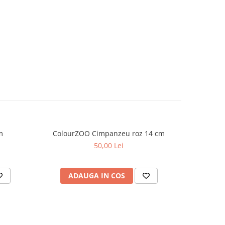
m
ColourZOO Cimpanzeu roz 14 cm
Colou
50,00 Lei
ADAUGA IN COS
AD