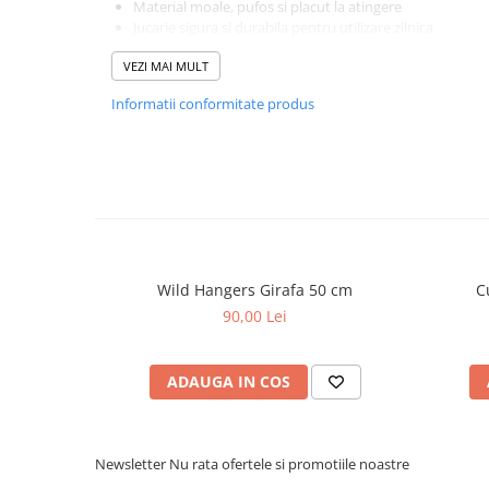
Material moale, pufos si placut la atingere
Jucarie sigura si durabila pentru utilizare zilnica
Cadou perfect pentru copii si iubitorii de plusuri
VEZI MAI MULT
Colectia MommyHug PetJes surprinde gingasia relatiei din
fiecare personaj intr-un companion bland si iubitor.
Informatii conformitate produs
Jucarie de plus MommyHug PetJes – imbratisari duble
Wild Hangers Girafa 50 cm
C
90,00 Lei
ADAUGA IN COS
Newsletter
Nu rata ofertele si promotiile noastre