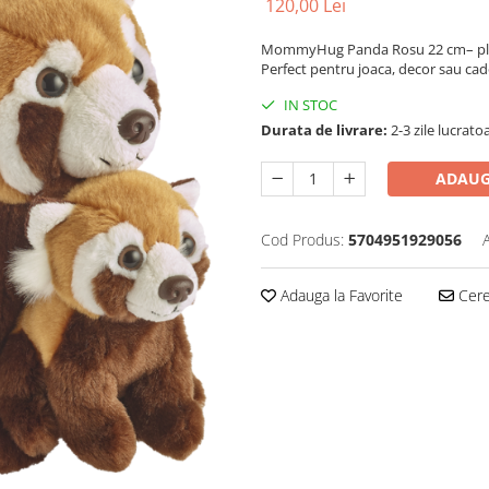
120,00 Lei
MommyHug Panda Rosu 22 cm– plus o
Perfect pentru joaca, decor sau cad
IN STOC
Durata de livrare:
2-3 zile lucrato
ADAUG
Cod Produs:
5704951929056
Adauga la Favorite
Cere 