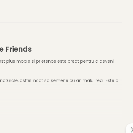
e Friends
cest plus moale si prietenos este creat pentru a deveni
naturale, astfel incat sa semene cu animalul real. Este o
n de plus pentru copilul tau sau adauga-l in colectia ta