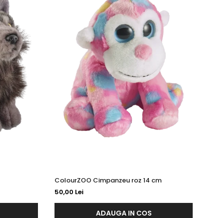
ColourZOO Cimpanzeu roz 14 cm
Co
50,00 Lei
50
ADAUGA IN COS