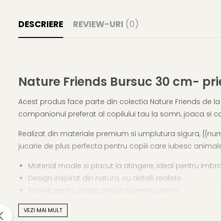
DESCRIERE
REVIEW-URI
(0)
Nature Friends Bursuc 30 cm- prie
Acest produs face parte din colectia Nature Friends de la 
companionul preferat al copilului tau la somn, joaca si cal
Realizat din materiale premium si umplutura sigura, {{nume
jucarie de plus perfecta pentru copiii care iubesc animale
Material moale si placut la atingere, ideal pentru imbra
Design inspirat din natura, cu detalii realiste
Potrivit pentru joaca zilnica si pentru somn
Idee de cadou pentru copii, aniversari, sarbatori sau s
VEZI MAI MULT
Colectia Nature Friends incurajeaza empatia, grija pentru