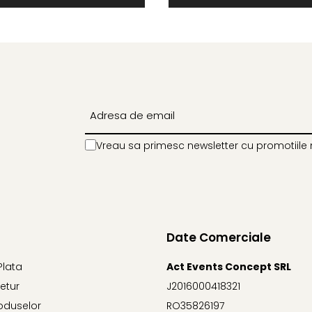
Vreau sa primesc newsletter cu promotiile 
Date Comerciale
Plata
Act Events Concept SRL
Retur
J2016000418321
oduselor
RO35826197