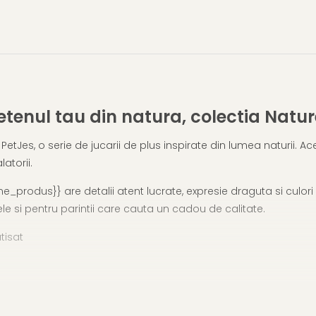
tenul tau din natura, colectia Natur
PetJes, o serie de jucarii de plus inspirate din lumea naturii. A
atorii.
_produs}} are detalii atent lucrate, expresie draguta si culori 
le si pentru parintii care cauta un cadou de calitate.
tisat
urprize fara ocazie
 animale si joaca prin imaginatie. Alege acest produs ca priete