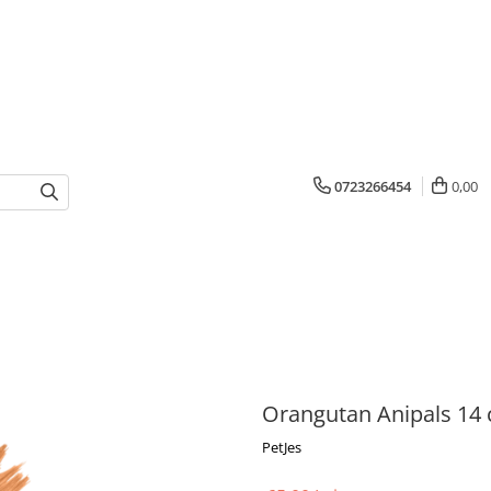
0723266454
0,00
Orangutan Anipals 14
PetJes