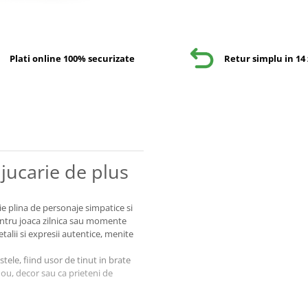
Plati online 100% securizate
Retur simplu in 14 
jucarie de plus
ie plina de personaje simpatice si
pentru joaca zilnica sau momente
etalii si expresii autentice, menite
stele, fiind usor de tinut in brate
ou, decor sau ca prieteni de