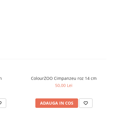
m
ColourZOO Cimpanzeu roz 14 cm
Colou
50,00 Lei
ADAUGA IN COS
AD