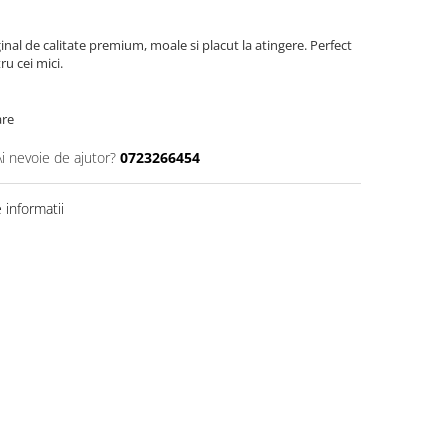
nal de calitate premium, moale si placut la atingere. Perfect
u cei mici.
are
Ai nevoie de ajutor?
0723266454
informatii