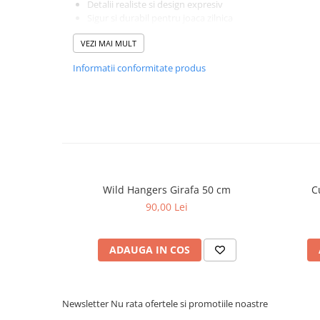
Detalii realiste si design expresiv
Sigur si durabil pentru joaca zilnica
Alegere excelenta pentru cadouri si colectionari
VEZI MAI MULT
Colectia Anipals PetJes combina calitatea cu farmecul, tran
un companion de nadejde pentru cei mici.
Informatii conformitate produs
Jucarie de plus Anipals PetJes – aduce bucurie si tandr
Wild Hangers Girafa 50 cm
C
90,00 Lei
ADAUGA IN COS
Newsletter
Nu rata ofertele si promotiile noastre