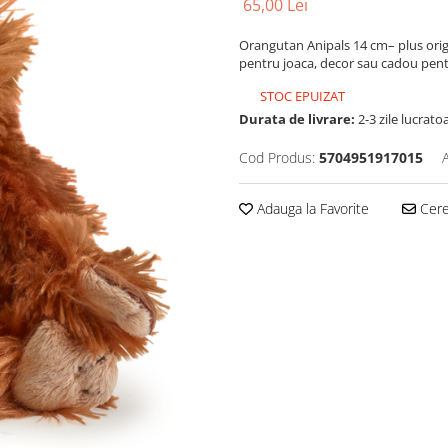
65,00 Lei
Orangutan Anipals 14 cm– plus origi
pentru joaca, decor sau cadou pentr
STOC EPUIZAT
Durata de livrare:
2-3 zile lucrato
Cod Produs:
5704951917015
Adauga la Favorite
Cere 