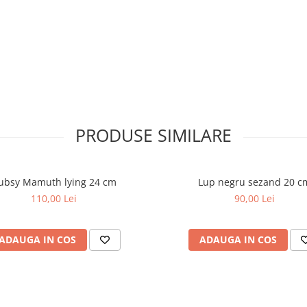
sformand fiecare personaj intr-
ete la fiecare utilizare.
PRODUSE SIMILARE
ubsy Mamuth lying 24 cm
Lup negru sezand 20 c
110,00 Lei
90,00 Lei
ADAUGA IN COS
ADAUGA IN COS