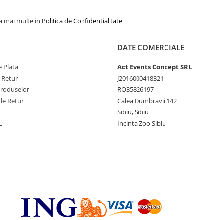
la mai multe in
Politica de Confidentialitate
DATE COMERCIALE
 Plata
Act Events Concept SRL
e Retur
J2016000418321
Produselor
RO35826197
de Retur
Calea Dumbravii 142
Sibiu, Sibiu
L
Incinta Zoo Sibiu