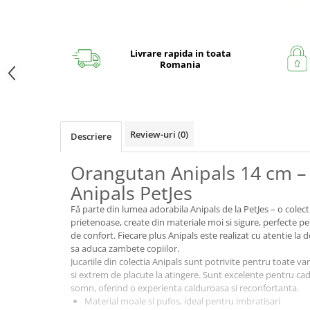
Livrare rapida in toata
Romania
Review-uri
(0)
Descriere
Orangutan Anipals 14 cm – 
Anipals PetJes
Fă parte din lumea adorabila Anipals de la PetJes – o colect
prietenoase, create din materiale moi si sigure, perfecte 
de confort. Fiecare plus Anipals este realizat cu atentie la d
sa aduca zambete copiilor.
Jucariile din colectia Anipals sunt potrivite pentru toate var
si extrem de placute la atingere. Sunt excelente pentru cad
somn, oferind o experienta calduroasa si reconfortanta.
Material moale si pufos, ideal pentru imbratisari