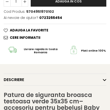
ADAUGA IN COS
Cod Produs:
5704951970102
Ai nevoie de ajutor?
0723266454
ADAUGA LA FAVORITE
CERE INFORMATII
Livrare rapida in toata
Plati online 100% s
Romania
DESCRIERE
Patura de siguranta broasca
testoasa verde 35x35 cm–
accesoriu pentru bebelusi Baby