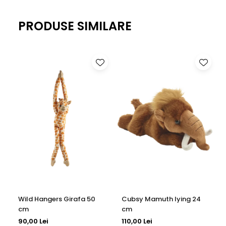
cu delicatetea, oferind produse concepute pentru
confortul si fericirea celor mici.
PRODUSE SIMILARE
Baby Products PetJes – grija si confort pentru fiecare
moment.
Wild Hangers Girafa 50
Cubsy Mamuth lying 24
cm
cm
90,00 Lei
110,00 Lei