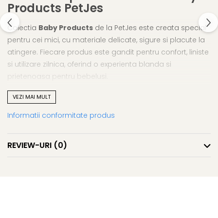
Products PetJes
Colectia
Baby Products
de la PetJes este creata special
pentru cei mici, cu materiale delicate, sigure si placute la
atingere. Fiecare produs este gandit pentru confort, liniste
si utilizare zilnica, oferind o experienta blanda si
prietenoasa pentru bebelusi.
Accesoriile din aceasta gama sunt practice, rezistente si
VEZI MAI MULT
usor de integrat in rutina zilnica, fiind ideale pentru
Informatii conformitate produs
cadouri, joaca timpurie sau momentele de relaxare.
Designul simplu si adorabil le face potrivite pentru orice
bebelus.
REVIEW-URI
(0)
Materiale sigure si moi, potrivite pentru pielea sensibila
Design delicat si prietenos
Ideale pentru utilizare zilnica
Cadou perfect pentru bebelusi si parinti
Colectia Baby Products PetJes combina functionalitatea