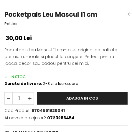
Fotografii alb negru
Glitter Eyes
Creioane
Fairytales
Pocketpals Leu Mascul 11 ​​cm
Wild Hangers
Caiete 3D
PetJes
Cute Hangers
Magneti 3D
Teasing Monkey
Brelocuri 3D
30,00 Lei
ColourZoo
Baby Products
Pocketpals Leu Mascul 11 ​​cm– plus original de calitate
PocketPals
premium, moale si placut la atingere. Perfect pentru
joaca, decor sau cadou pentru cei mici.
Slapbracelet
Girly
IN STOC
Lovely Hearts
Durata de livrare:
2-3 zile lucratoare
Keychains
Glitter Keychains
ADAUGA IN COS
3d Puzzles
Glow Puzzles
Cod Produs:
5704951925041
Action Cars
Ai nevoie de ajutor?
0723266454
Animals in Tubes