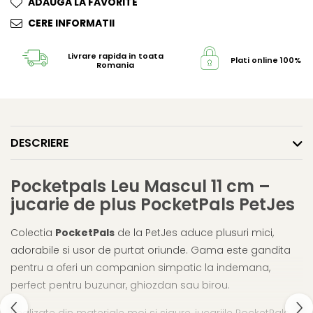
ADAUGA LA FAVORITE
CERE INFORMATII
Livrare rapida in toata
Plati online 100% s
Romania
DESCRIERE
Pocketpals Leu Mascul 11 ​​cm –
jucarie de plus PocketPals PetJes
Colectia
PocketPals
de la PetJes aduce plusuri mici,
adorabile si usor de purtat oriunde. Gama este gandita
pentru a oferi un companion simpatic la indemana,
perfect pentru buzunar, ghiozdan sau birou.