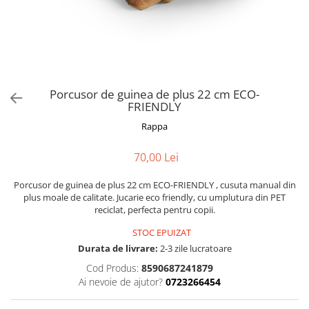
Fotografii alb negru
Glitter Eyes
Creioane
Fairytales
Wild Hangers
Caiete 3D
Cute Hangers
Magneti 3D
Teasing Monkey
Brelocuri 3D
Porcusor de guinea de plus 22 cm ECO-
ColourZoo
FRIENDLY
Baby Products
Rappa
PocketPals
Slapbracelet
70,00 Lei
Girly
Lovely Hearts
Porcusor de guinea de plus 22 cm ECO-FRIENDLY , cusuta manual din
plus moale de calitate. Jucarie eco friendly, cu umplutura din PET
Keychains
reciclat, perfecta pentru copii.
Glitter Keychains
STOC EPUIZAT
3d Puzzles
Durata de livrare:
2-3 zile lucratoare
Glow Puzzles
Cod Produs:
8590687241879
Action Cars
Ai nevoie de ajutor?
0723266454
Animals in Tubes