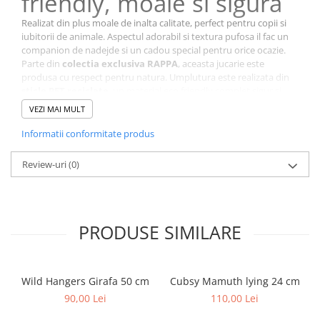
friendly, moale si sigura
Realizat din plus moale de inalta calitate, perfect pentru copii si
iubitorii de animale. Aspectul adorabil si textura pufosa il fac un
companion de nadejde si un cadou special pentru orice ocazie.
Parte din
colectia exclusiva RAPPA
, aceasta jucarie este
produsa cu respect pentru natura. Umplutura este realizata din
sticle PET reciclate
, un material eco friendly complet sigur si
certificat, imposibil de diferentiat la atingere de umplutura
VEZI MAI MULT
clasica.
Caracteristici principale:
Informatii conformitate produs
Realizat din plus moale premium
Review-uri
(0)
Design realist si dragalas
Umplutura eco friendly din PET reciclat
Sigur si certificat pentru copii
PRODUSE SIMILARE
Wild Hangers Girafa 50 cm
Cubsy Mamuth lying 24 cm
90,00 Lei
110,00 Lei