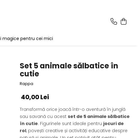
i magice pentru cei mici
Set 5 animale sălbatice în
cutie
Rappa
40,00 Lei
Transformă orice joacă într-o aventură în junglă
sau savană cu acest
set de 5 animale sălbatice
în cutie
. Figurinele sunt ideale pentru
jocuri de
rol
, povești creative și activități educative despre
natură și animale. Un set potrivit atât pentru