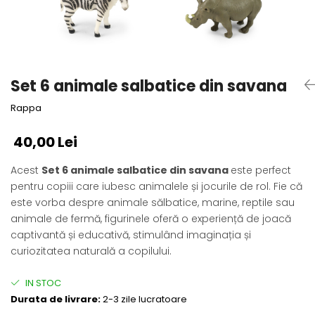
Fotografii alb negru
Glitter Eyes
Creioane
Fairytales
Wild Hangers
Caiete 3D
Cute Hangers
Magneti 3D
Teasing Monkey
Set 6 animale salbatice din savana
Brelocuri 3D
ColourZoo
Rappa
Baby Products
PocketPals
40,00 Lei
Slapbracelet
Girly
Acest
Set 6 animale salbatice din savana
este perfect
pentru copiii care iubesc animalele și jocurile de rol. Fie că
Lovely Hearts
este vorba despre animale sălbatice, marine, reptile sau
Keychains
animale de fermă, figurinele oferă o experiență de joacă
Glitter Keychains
captivantă și educativă, stimulând imaginația și
3d Puzzles
curiozitatea naturală a copilului.
Glow Puzzles
Action Cars
IN STOC
Animals in Tubes
Durata de livrare:
2-3 zile lucratoare