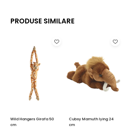
Ambalaj practic, ideal pentru depozitare și cadou.
Caracteristici produs
PRODUSE SIMILARE
Conținut:
6 figurine animale
Material:
plastic durabil și sigur pentru copii
Utilizare:
joacă, educație, colecție, decor tematic
Potrivit pentru:
acasă, grădiniță, școală, cadou
De ce să alegi acest set de
figurine animale?
Acest set este o alegere excelentă pentru părinți și
educatori care doresc să îmbine distracția cu învățarea.
Figurinele pot fi folosite în multe contexte: povești, lecții
despre natură, jocuri tematice sau pur și simplu pentru
joacă liberă. Indiferent de tipul de animale, copilul
descoperă lumea vie într-un mod interactiv și plăcut.
Wild Hangers Girafa 50
Cubsy Mamuth lying 24
cm
cm