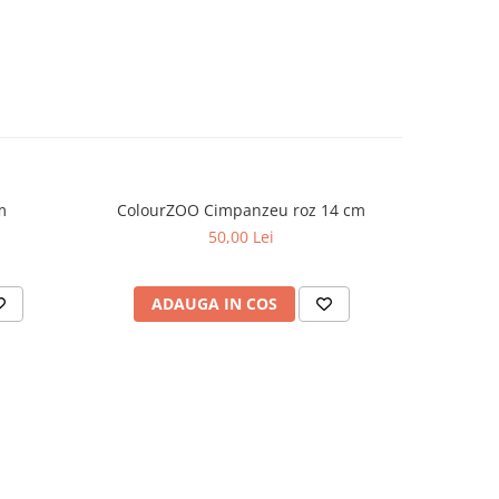
m
ColourZOO Cimpanzeu roz 14 cm
Colou
50,00 Lei
ADAUGA IN COS
AD