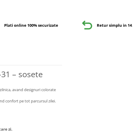
Plati online 100% securizate
Retur simplu in 14 
-31 – sosete
zilnica, avand designuri colorate
nd confort pe tot parcursul zilei.
are zi.