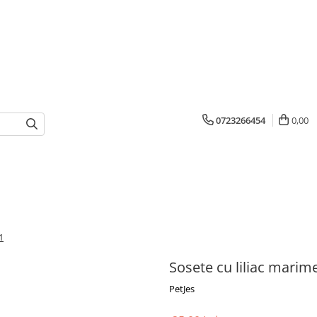
0723266454
0,00
1
Sosete cu liliac marim
PetJes