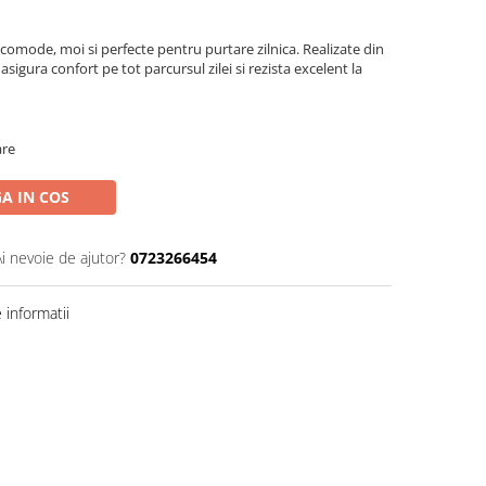
comode, moi si perfecte pentru purtare zilnica. Realizate din
asigura confort pe tot parcursul zilei si rezista excelent la
are
A IN COS
Ai nevoie de ajutor?
0723266454
informatii