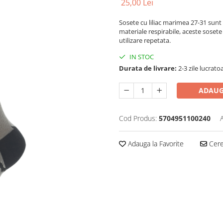
25,00 Lei
Sosete cu liliac marimea 27-31 sunt 
materiale respirabile, aceste sosete 
utilizare repetata.
IN STOC
Durata de livrare:
2-3 zile lucrato
ADAUG
Cod Produs:
5704951100240
Adauga la Favorite
Cere 