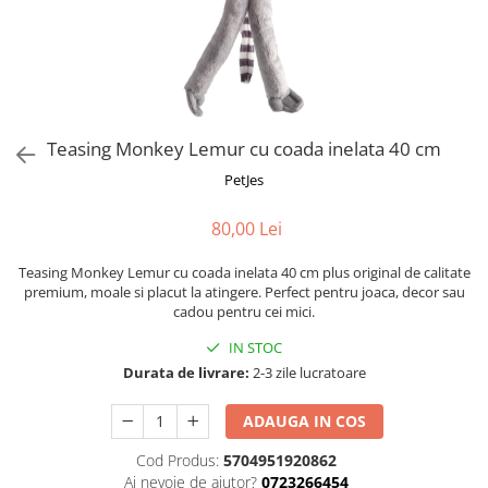
Fotografii alb negru
Glitter Eyes
Creioane
Fairytales
Wild Hangers
Caiete 3D
Cute Hangers
Magneti 3D
Teasing Monkey
Brelocuri 3D
Teasing Monkey Lemur cu coada inelata 40 cm
ColourZoo
Baby Products
PetJes
PocketPals
80,00 Lei
Slapbracelet
Girly
Teasing Monkey Lemur cu coada inelata 40 cm plus original de calitate
Lovely Hearts
premium, moale si placut la atingere. Perfect pentru joaca, decor sau
cadou pentru cei mici.
Keychains
Glitter Keychains
IN STOC
Durata de livrare:
2-3 zile lucratoare
3d Puzzles
Glow Puzzles
ADAUGA IN COS
Action Cars
Cod Produs:
5704951920862
Animals in Tubes
Ai nevoie de ajutor?
0723266454