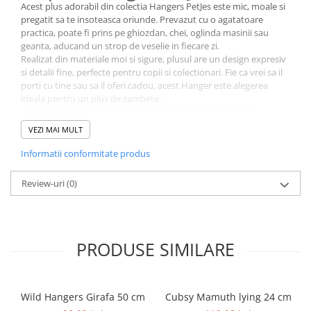
Acest plus adorabil din colectia Hangers PetJes este mic, moale si
pregatit sa te insoteasca oriunde. Prevazut cu o agatatoare
practica, poate fi prins pe ghiozdan, chei, oglinda masinii sau
geanta, aducand un strop de veselie in fiecare zi.
Realizat din materiale moi si sigure, plusul are un design expresiv
si detalii fine, perfecte pentru copii si colectionari. Fie ca vrei sa il
porti cu tine sau sa il oferi cadou, acest Hanger este alegerea
ideala pentru un plus de zambete.
Dimensiune compacta, ideala pentru calatorii si decor
Material moale si placut la atingere
VEZI MAI MULT
Agatatoare rezistenta , perfecta pentru ghiozdane sau chei
Cadou simpatic si original pentru copii sau prieteni
Informatii conformitate produs
Jucariile de plus Hangers PetJes aduc bucurie si personalitate,
indiferent unde le porti.
Review-uri
(0)
PRODUSE SIMILARE
Wild Hangers Girafa 50 cm
Cubsy Mamuth lying 24 cm