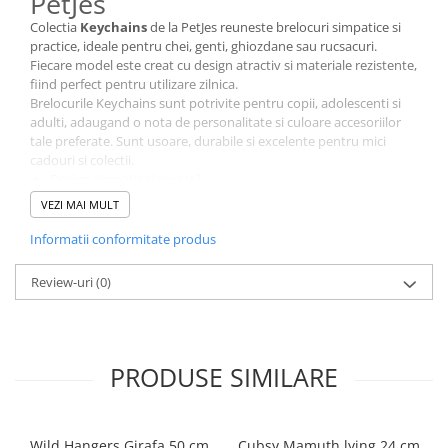
PetJes
Colectia
Keychains
de la PetJes reuneste brelocuri simpatice si
practice, ideale pentru chei, genti, ghiozdane sau rucsacuri.
Fiecare model este creat cu design atractiv si materiale rezistente,
fiind perfect pentru utilizare zilnica.
Brelocurile Keychains sunt potrivite pentru copii, adolescenti si
adulti, adaugand o nota de personalitate si culoare accesoriilor
tale preferate. Sunt usoare, durabile si excelente pentru mici
cadouri si colectii.
Design simpatic si versatil
Material rezistent pentru utilizare zilnica
VEZI MAI MULT
Usor de atasat la chei, genti sau ghiozdane
Ideale pentru cadouri si colectii
Informatii conformitate produs
Colectia Keychains PetJes aduce un plus de stil si functionalitate,
transformand un accesoriu banal intr-o piesa adorabila si utila.
Review-uri
(0)
Breloc Keychains PetJes – mic, practic si plin de farmec.
PRODUSE SIMILARE
Wild Hangers Girafa 50 cm
Cubsy Mamuth lying 24 cm