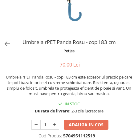
Fotografii alb negru
Glitter Eyes
Creioane
Fairytales
Wild Hangers
Caiete 3D
Cute Hangers
Magneti 3D
Teasing Monkey
Brelocuri 3D
Umbrela rPET Panda Rosu - copil 83 cm
ColourZoo
Baby Products
PetJes
PocketPals
70,00 Lei
Slapbracelet
Girly
Umbrela rPET Panda Rosu - copil 83 cm este accesoriul practic pe care
Lovely Hearts
te poti baza in orice zi cu vreme schimbatoare. Rezistenta, ușoara si
simplu de folosit, umbrela te protejeaza eficient de ploaie si vant. Un
Keychains
must-have pentru geanta, birou sau masina.
Glitter Keychains
IN STOC
3d Puzzles
Durata de livrare:
2-3 zile lucratoare
Glow Puzzles
Action Cars
ADAUGA IN COS
Animals in Tubes
Cod Produs:
5704951112519