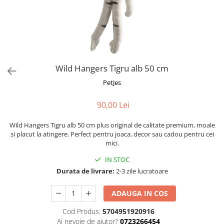
Fotografii alb negru
Glitter Eyes
Creioane
Fairytales
Wild Hangers
Caiete 3D
Cute Hangers
Magneti 3D
Teasing Monkey
Brelocuri 3D
Wild Hangers Tigru alb 50 cm
ColourZoo
Baby Products
PetJes
PocketPals
90,00 Lei
Slapbracelet
Girly
Wild Hangers Tigru alb 50 cm plus original de calitate premium, moale
Lovely Hearts
si placut la atingere. Perfect pentru joaca, decor sau cadou pentru cei
mici.
Keychains
Glitter Keychains
IN STOC
Durata de livrare:
2-3 zile lucratoare
3d Puzzles
Glow Puzzles
ADAUGA IN COS
Action Cars
Cod Produs:
5704951920916
Animals in Tubes
Ai nevoie de ajutor?
0723266454