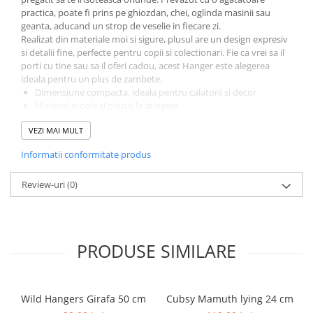
practica, poate fi prins pe ghiozdan, chei, oglinda masinii sau
geanta, aducand un strop de veselie in fiecare zi.
Realizat din materiale moi si sigure, plusul are un design expresiv
si detalii fine, perfecte pentru copii si colectionari. Fie ca vrei sa il
porti cu tine sau sa il oferi cadou, acest Hanger este alegerea
ideala pentru un plus de zambete.
Dimensiune compacta, ideala pentru calatorii si decor
Material moale si placut la atingere
Agatatoare rezistenta , perfecta pentru ghiozdane sau chei
VEZI MAI MULT
Cadou simpatic si original pentru copii sau prieteni
Jucariile de plus Hangers PetJes aduc bucurie si personalitate,
Informatii conformitate produs
indiferent unde le porti.
Review-uri
(0)
PRODUSE SIMILARE
Wild Hangers Girafa 50 cm
Cubsy Mamuth lying 24 cm