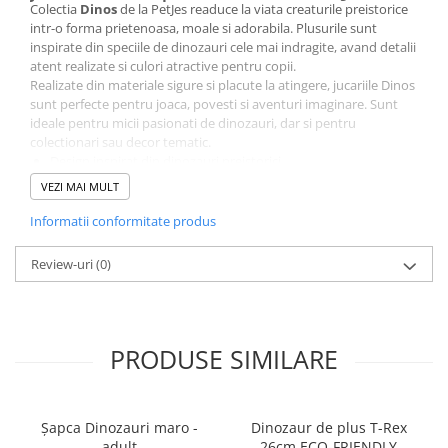
Colectia
Dinos
de la PetJes readuce la viata creaturile preistorice
intr-o forma prietenoasa, moale si adorabila. Plusurile sunt
inspirate din speciile de dinozauri cele mai indragite, avand detalii
atent realizate si culori atractive pentru copii.
Realizate din materiale sigure si placute la atingere, jucariile Dinos
sunt perfecte pentru joaca, povesti si aventuri imaginare. Sunt
ideale pentru micii pasionati de dinozauri, dar si pentru
colectionari sau decor tematic.
Design inspirat din dinozauri preistorici
Material moale, sigur si durabil
VEZI MAI MULT
Perfect pentru joaca zilnica si colectionare
Cadou excelent pentru iubitorii de dinozauri
Informatii conformitate produs
Colectia Dinos PetJes transforma fiecare dinozaur intr-un
companion simpatic si usor de indragit, ideal pentru joaca si
Review-uri
(0)
dezvoltarea creativitatii.
Jucarie de plus Dinos PetJes – aventura preistorica incepe
cu o imbratisare.
PRODUSE SIMILARE
Șapca Dinozauri maro -
Dinozaur de plus T-Rex
adult
26cm ECO-FRIENDLY