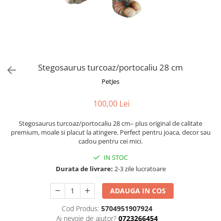
Fotografii alb negru
Glitter Eyes
Creioane
Fairytales
Wild Hangers
Caiete 3D
Cute Hangers
Magneti 3D
Teasing Monkey
Brelocuri 3D
Stegosaurus turcoaz/portocaliu 28 cm
ColourZoo
Baby Products
PetJes
PocketPals
100,00 Lei
Slapbracelet
Girly
Stegosaurus turcoaz/portocaliu 28 cm– plus original de calitate
Lovely Hearts
premium, moale si placut la atingere. Perfect pentru joaca, decor sau
cadou pentru cei mici.
Keychains
Glitter Keychains
IN STOC
Durata de livrare:
2-3 zile lucratoare
3d Puzzles
Glow Puzzles
ADAUGA IN COS
Action Cars
Cod Produs:
5704951907924
Animals in Tubes
Ai nevoie de ajutor?
0723266454