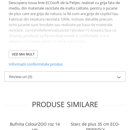
Descopera noua linie ECOsoft de la PetJes: realizat cu grija fata de
mediu, din materiale reciclate de inalta calitate, pentru o jucarie
de plus care are grija de natura, la fel cum are grija de copilul tau.
Fabricat din tesatura reciclata 100%, inclusiv detaliile precum
ochii jucariei sunt brodate sau realizate pe baza de materiale
reciclate. :contentReference[oaicite:1]{index=1} Aceasta face ca
{{nume_produs}} sa fie nu doar moale si confortabil, ci si o
alegere constienta pentru o lume mai curata.
Material reciclabil 100% , parte din colectia ECOsoft
Design adorabil, forma prietenoasa, perfect pentru imbratisari
VEZI MAI MULT
si joaca
Recomandat pentru copii care iubesc animalele si pentru
Informatii conformitate produs
parinti care apreciaza sustenabilitatea
Cadou ideal pentru zile de nastere, sarbatori sau surprize
Review-uri
(0)
Alege-l daca vrei o jucarie de plus moderna, blanda, moale, si in
acelasi timp o alegere prietenoasa cu mediul.
Jucarie de plus ECOsoft, pregatita pentru imbratisari si grija
fata de natura.
PRODUSE SIMILARE
Bufnita ColourZOO roz 14
Starc de plus 35 cm ECO-
cm
FRIENDLY