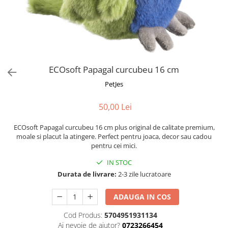
Fotografii alb negru
Glitter Eyes
Creioane
Fairytales
Wild Hangers
Caiete 3D
Cute Hangers
Magneti 3D
Teasing Monkey
Brelocuri 3D
ECOsoft Papagal curcubeu 16 cm
ColourZoo
Baby Products
PetJes
PocketPals
50,00 Lei
Slapbracelet
Girly
ECOsoft Papagal curcubeu 16 cm plus original de calitate premium,
Lovely Hearts
moale si placut la atingere. Perfect pentru joaca, decor sau cadou
pentru cei mici.
Keychains
Glitter Keychains
IN STOC
Durata de livrare:
2-3 zile lucratoare
3d Puzzles
Glow Puzzles
ADAUGA IN COS
Action Cars
Cod Produs:
5704951931134
Animals in Tubes
Ai nevoie de ajutor?
0723266454