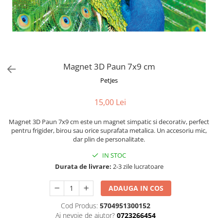
Fotografii alb negru
Glitter Eyes
Creioane
Fairytales
Wild Hangers
Caiete 3D
Cute Hangers
Magneti 3D
Teasing Monkey
Brelocuri 3D
Magnet 3D Paun 7x9 cm
ColourZoo
Baby Products
PetJes
PocketPals
15,00 Lei
Slapbracelet
Girly
Magnet 3D Paun 7x9 cm este un magnet simpatic si decorativ, perfect
Lovely Hearts
pentru frigider, birou sau orice suprafata metalica. Un accesoriu mic,
dar plin de personalitate.
Keychains
Glitter Keychains
IN STOC
Durata de livrare:
2-3 zile lucratoare
3d Puzzles
Glow Puzzles
ADAUGA IN COS
Action Cars
Cod Produs:
5704951300152
Animals in Tubes
Ai nevoie de ajutor?
0723266454