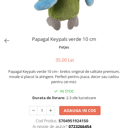
Fotografii alb negru
Glitter Eyes
Creioane
Fairytales
Wild Hangers
Caiete 3D
Cute Hangers
Magneti 3D
Teasing Monkey
Brelocuri 3D
Papagal Keypals verde 10 cm
ColourZoo
Baby Products
PetJes
PocketPals
35,00 Lei
Slapbracelet
Girly
Papagal Keypals verde 10 cm– breloc original de calitate premium,
Lovely Hearts
moale si placut la atingere. Perfect pentru joaca, decor sau cadou
pentru cei mici.
Keychains
Glitter Keychains
IN STOC
Durata de livrare:
2-3 zile lucratoare
3d Puzzles
Glow Puzzles
ADAUGA IN COS
Action Cars
Cod Produs:
5704951924150
Animals in Tubes
Ai nevoie de ajutor?
0723266454