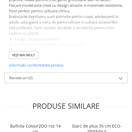
Fiecare model este creat cu design atractiv si materiale rezistente,
fiind perfect pentru utilizare zilnica.
Brelocurile Keychains sunt potrivite pentru copii, adolescenti si
adulti, adaugand o nota de personalitate si culoare accesoriilor
tale preferate. Sunt usoare, durabile si excelente pentru mici
cadouri si colectii.
Design simpatic si versatil
Material rezistent pentru utilizare zilnica
Usor de atasat la chei, genti sau ghiozdane
VEZI MAI MULT
Ideale pentru cadouri si colectii
Colectia Keychains PetJes aduce un plus de stil si functionalitate,
Informatii conformitate produs
transformand un accesoriu banal intr-o piesa adorabila si utila.
Breloc Keychains PetJes – mic, practic si plin de farmec.
Review-uri
(0)
PRODUSE SIMILARE
Bufnita ColourZOO roz 14
Starc de plus 35 cm ECO-
cm
FRIENDLY