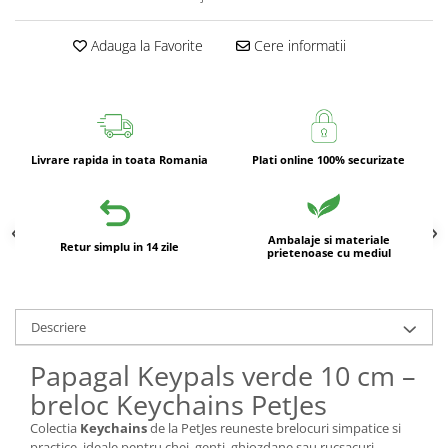
Adauga la Favorite
Cere informatii
Livrare rapida in toata Romania
Plati online 100% securizate
Ambalaje si materiale
Retur simplu in 14 zile
prietenoase cu mediul
Descriere
Papagal Keypals verde 10 cm –
breloc Keychains PetJes
Colectia
Keychains
de la PetJes reuneste brelocuri simpatice si
practice, ideale pentru chei, genti, ghiozdane sau rucsacuri.