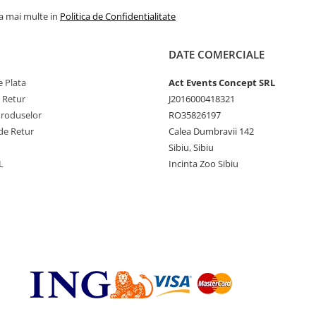
la mai multe in
Politica de Confidentialitate
DATE COMERCIALE
 Plata
Act Events Concept SRL
e Retur
J2016000418321
Produselor
RO35826197
de Retur
Calea Dumbravii 142
Sibiu, Sibiu
L
Incinta Zoo Sibiu