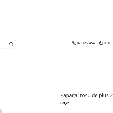
0723266454
0,00
Papagal rosu de plus 
PetJes