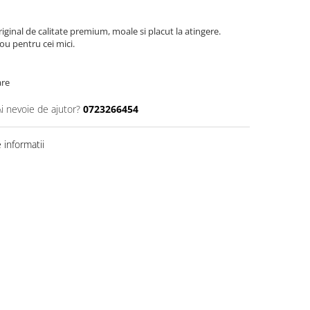
ginal de calitate premium, moale si placut la atingere.
ou pentru cei mici.
are
Ai nevoie de ajutor?
0723266454
informatii