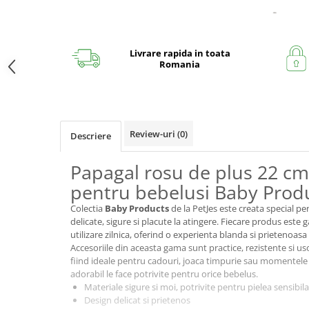
Livrare rapida in toata
Romania
Review-uri
(0)
Descriere
Papagal rosu de plus 22 cm
pentru bebelusi Baby Produ
Colectia
Baby Products
de la PetJes este creata special pe
delicate, sigure si placute la atingere. Fiecare produs este g
utilizare zilnica, oferind o experienta blanda si prietenoas
Accesoriile din aceasta gama sunt practice, rezistente si usor
fiind ideale pentru cadouri, joaca timpurie sau momentele 
adorabil le face potrivite pentru orice bebelus.
Materiale sigure si moi, potrivite pentru pielea sensibila
Design delicat si prietenos