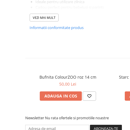
Ideale pentru utilizare zilnica
Cadou perfect pentru bebelusi si parinti
Colectia Baby Products PetJes combina functionalitatea cu
VEZI MAI MULT
concepute pentru confortul si fericirea celor mici.
Baby Products PetJes – grija si confort pentru fieca
Informatii conformitate produs
Bufnita ColourZOO roz 14 cm
Starc
50,00 Lei
ADAUGA IN COS
Newsletter
Nu rata ofertele si promotiile noastre