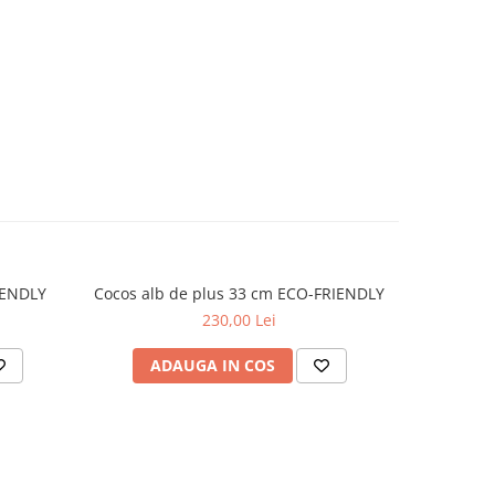
IENDLY
Cocos alb de plus 33 cm ECO-FRIENDLY
Soim de
230,00 Lei
ADAUGA IN COS
AD