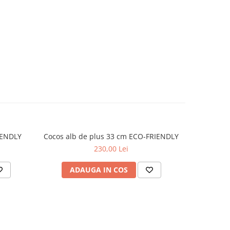
IENDLY
Cocos alb de plus 33 cm ECO-FRIENDLY
Soim de
230,00 Lei
ADAUGA IN COS
AD