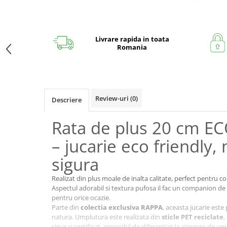
Livrare rapida in toata
Romania
Review-uri
(0)
Descriere
Rata de plus 20 cm E
– jucarie eco friendly,
sigura
Realizat din plus moale de inalta calitate, perfect pentru cop
Aspectul adorabil si textura pufosa il fac un companion de
pentru orice ocazie.
Parte din
colectia exclusiva RAPPA
, aceasta jucarie est
natura. Umplutura este realizata din
sticle PET reciclate
,
sigur si certificat, imposibil de diferentiat la atingere de um