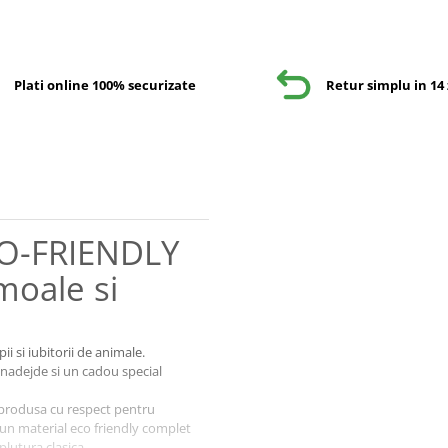
Plati online 100% securizate
Retur simplu in 14 
CO-FRIENDLY
 moale si
ii si iubitorii de animale.
 nadejde si un cadou special
e produsa cu respect pentru
 un material eco friendly complet
plutura clasica.