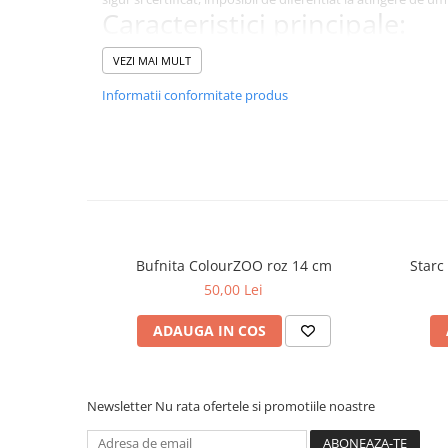
Caracteristici principale:
Realizat din plus moale premium
VEZI MAI MULT
Design realist si dragalas
Umplutura eco friendly din PET reciclat
Informatii conformitate produs
Sigur si certificat pentru copii
Bufnita ColourZOO roz 14 cm
Starc
50,00 Lei
ADAUGA IN COS
Newsletter
Nu rata ofertele si promotiile noastre