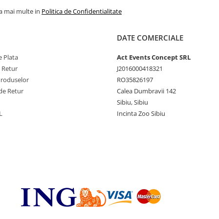
la mai multe in
Politica de Confidentialitate
DATE COMERCIALE
 Plata
Act Events Concept SRL
e Retur
J2016000418321
Produselor
RO35826197
de Retur
Calea Dumbravii 142
Sibiu, Sibiu
L
Incinta Zoo Sibiu