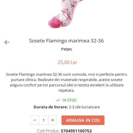
Fotografii alb negru
Glitter Eyes
Creioane
Fairytales
Wild Hangers
Caiete 3D
Cute Hangers
Magneti 3D
Teasing Monkey
Brelocuri 3D
Sosete Flamingo marimea 32-36
ColourZoo
Baby Products
PetJes
PocketPals
25,00 Lei
Slapbracelet
Girly
Sosete Flamingo marimea 32-36 sunt comode, moi si perfecte pentru
Lovely Hearts
purtare zilnica. Realizate din materiale respirabile, aceste sosete
asigura confort pe tot parcursul zilei si rezista excelent la utilizare
Keychains
repetata.
Glitter Keychains
IN STOC
3d Puzzles
Durata de livrare:
2-3 zile lucratoare
Glow Puzzles
Action Cars
ADAUGA IN COS
Animals in Tubes
Cod Produs:
5704951100752