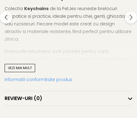
Colectia
Keychains
de la PetJes reuneste brelocuri
simpatice si practice, ideale pentru chei, genti, ghiozdane
sau rucsacuri. Fiecare model este creat cu design
atractiv si materiale rezistente, fiind perfect pentru utilizare
zilnica.
Brelocurile Keychains sunt potrivite pentru copii,
adolescenti si adulti, adaugand o nota de personalitate si
culoare accesoriilor tale preferate. Sunt usoare, durabile si
VEZI MAI MULT
excelente pentru mici cadouri si colectii.
Informatii conformitate produs
Design simpatic si versatil
Material rezistent pentru utilizare zilnica
REVIEW-URI
(0)
Usor de atasat la chei, genti sau ghiozdane
Ideale pentru cadouri si colectii
Colectia Keychains PetJes aduce un plus de stil si
functionalitate, transformand un accesoriu banal intr-o
piesa adorabila si utila.