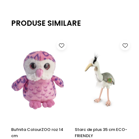
Breloc Keychains PetJes – mic, practic si plin de
farmec.
PRODUSE SIMILARE
Bufnita ColourZOO roz 14
Starc de plus 35 cm ECO-
cm
FRIENDLY