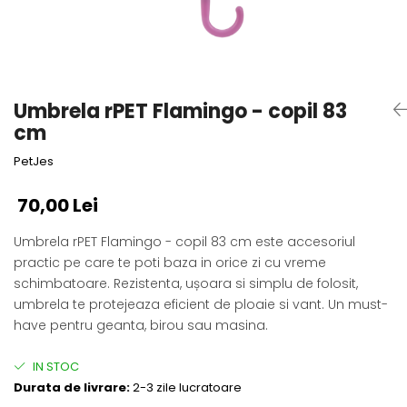
Fotografii alb negru
Glitter Eyes
Creioane
Fairytales
Wild Hangers
Caiete 3D
Cute Hangers
Magneti 3D
Teasing Monkey
Umbrela rPET Flamingo - copil 83
Brelocuri 3D
ColourZoo
cm
Baby Products
PetJes
PocketPals
Slapbracelet
70,00 Lei
Girly
Umbrela rPET Flamingo - copil 83 cm este accesoriul
Lovely Hearts
practic pe care te poti baza in orice zi cu vreme
Keychains
schimbatoare. Rezistenta, ușoara si simplu de folosit,
Glitter Keychains
umbrela te protejeaza eficient de ploaie si vant. Un must-
3d Puzzles
have pentru geanta, birou sau masina.
Glow Puzzles
Action Cars
IN STOC
Animals in Tubes
Durata de livrare:
2-3 zile lucratoare