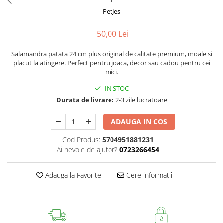
Fotografii alb negru
Glitter Eyes
PetJes
Creioane
Fairytales
Wild Hangers
Caiete 3D
50,00 Lei
Cute Hangers
Magneti 3D
Salamandra patata 24 cm plus original de calitate premium, moale si
Teasing Monkey
Brelocuri 3D
placut la atingere. Perfect pentru joaca, decor sau cadou pentru cei
ColourZoo
mici.
Baby Products
IN STOC
PocketPals
Durata de livrare:
2-3 zile lucratoare
Slapbracelet
Girly
ADAUGA IN COS
Lovely Hearts
Cod Produs:
5704951881231
Keychains
Ai nevoie de ajutor?
0723266454
Glitter Keychains
3d Puzzles
Adauga la Favorite
Cere informatii
Glow Puzzles
Action Cars
Animals in Tubes