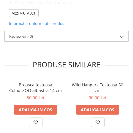
Design feminin si detalii adorabile
Material moale si sigur pentru copii
VEZI MAI MULT
Culori pastel si accente decorative
Cadou perfect pentru iubitorii de plusuri elegante
Informatii conformitate produs
Colectia Girly PetJes combina delicatetea cu joaca, oferind
personaje atragatoare, pline de personalitate si stil.
Review-uri
(0)
Jucarie de plus Girly PetJes – gingasie, stil si imbratisari la
fiecare joaca.
PRODUSE SIMILARE
Broasca testoasa
Wild Hangers Testoasa 50
ColourZOO albastra 14 cm
cm
50,00 Lei
90,00 Lei
ADAUGA IN COS
ADAUGA IN COS