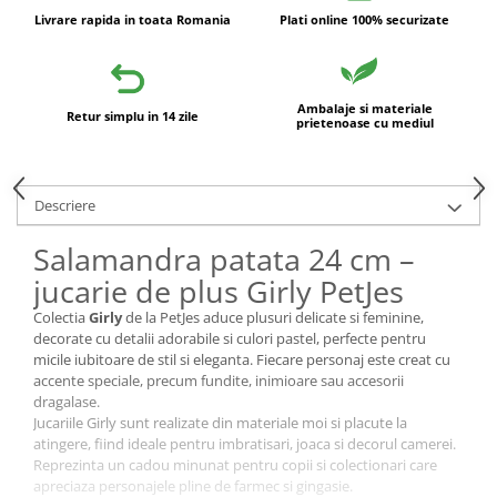
Livrare rapida in toata Romania
Plati online 100% securizate
Ambalaje si materiale
Retur simplu in 14 zile
prietenoase cu mediul
Descriere
Salamandra patata 24 cm –
jucarie de plus Girly PetJes
Colectia
Girly
de la PetJes aduce plusuri delicate si feminine,
decorate cu detalii adorabile si culori pastel, perfecte pentru
micile iubitoare de stil si eleganta. Fiecare personaj este creat cu
accente speciale, precum fundite, inimioare sau accesorii
dragalase.
Jucariile Girly sunt realizate din materiale moi si placute la
atingere, fiind ideale pentru imbratisari, joaca si decorul camerei.
Reprezinta un cadou minunat pentru copii si colectionari care
apreciaza personajele pline de farmec si gingasie.