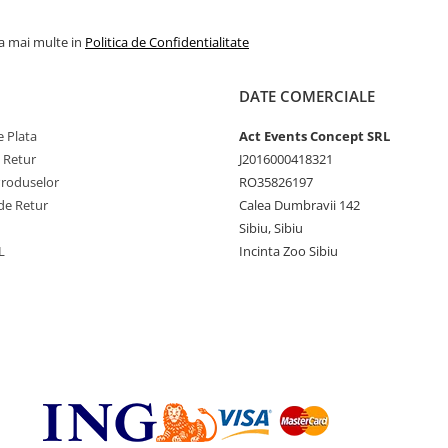
la mai multe in
Politica de Confidentialitate
DATE COMERCIALE
 Plata
Act Events Concept SRL
e Retur
J2016000418321
Produselor
RO35826197
de Retur
Calea Dumbravii 142
Sibiu, Sibiu
L
Incinta Zoo Sibiu