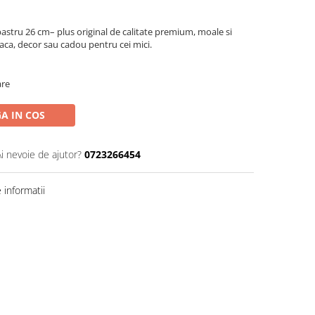
bastru 26 cm– plus original de calitate premium, moale si
oaca, decor sau cadou pentru cei mici.
are
A IN COS
Ai nevoie de ajutor?
0723266454
informatii