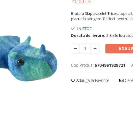
40,00 Lei
Bratara Slapbracelet Triceratops al
placut la atingere. Perfect pentru j
IN STOC
Durata de livrare:
2-3 zile lucrato
ADAUG
Cod Produs:
5704951928721
Adauga la Favorite
Cere 