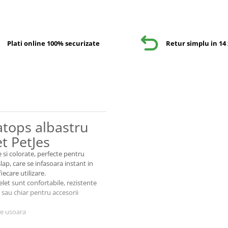
Plati online 100% securizate
Retur simplu in 14 
atops albastru
t PetJes
e si colorate, perfecte pentru
lap, care se infasoara instant in
iecare utilizare.
celet sunt confortabile, rezistente
i sau chiar pentru accesorii
re usoara