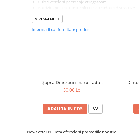
Culori vesele si personaje atragatoare
Potrivita pentru joaca, colectii sau cadouri distractive
Colectia Slapbracelet PetJes combina joaca interactiva cu 
VEZI MAI MULT
fiecare bratara intr-un accesoriu amuzant si plin de persona
Bratara Slapbracelet PetJes – distractie si culoare la 
Informatii conformitate produs
Șapca Dinozauri maro - adult
Dinoz
50,00 Lei
ADAUGA IN COS
Newsletter
Nu rata ofertele si promotiile noastre