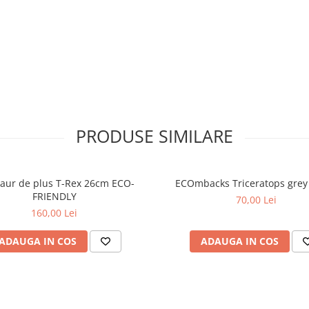
designul colorat, transformand
litate.
fiecare lovitura usoara.
PRODUSE SIMILARE
aur de plus T-Rex 26cm ECO-
ECOmbacks Triceratops grey
FRIENDLY
70,00 Lei
160,00 Lei
ADAUGA IN COS
ADAUGA IN COS