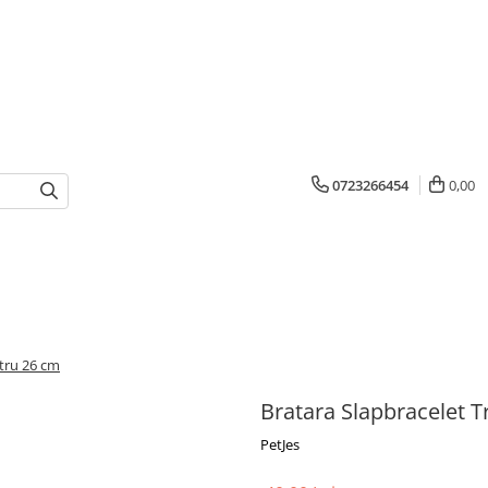
0723266454
0,00
stru 26 cm
Bratara Slapbracelet T
PetJes