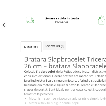
Livrare rapida in toata
Romania
Review-uri
(0)
Descriere
Bratara Slapbracelet Tricer
26 cm – bratara Slapbracele
Colectia
Slapbracelet
de la PetJes aduce bratari distractiv
copii si colectionari. Fiecare bratara are mecanismul clasic s
jurul incheieturii cu o singura miscare, oferind distractie la f
Realizate din materiale sigure si flexibile, bratarile Slapbra
si usor de purtat. Sunt ideale pentru joaca, colectii, cadour
tematice la petreceri.
Mecanism slap – se infasoara rapid printr-o simpla lovi
Material flexibil si sigur pentru copii