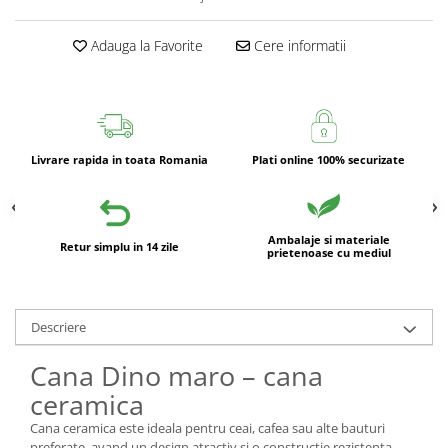
Adauga la Favorite
Cere informatii
Livrare rapida in toata Romania
Plati online 100% securizate
Ambalaje si materiale
Retur simplu in 14 zile
prietenoase cu mediul
Descriere
Cana Dino maro – cana
ceramica
Cana ceramica este ideala pentru ceai, cafea sau alte bauturi
preferate, avand un design atractiv si o constructie rezistenta.