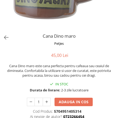
Fotografii alb negru
Glitter Eyes
Creioane
Fairytales
Wild Hangers
Caiete 3D
Cute Hangers
Magneti 3D
Teasing Monkey
Brelocuri 3D
Cana Dino maro
ColourZoo
Baby Products
PetJes
PocketPals
45,00 Lei
Slapbracelet
Girly
Cana Dino maro este cana perfecta pentru cafeaua sau ceaiul de
Lovely Hearts
dimineata. Confortabila la utilizare si usor de curatat, este potrivita
pentru acasa, birou sau cadou pentru cei dragi.
Keychains
Glitter Keychains
IN STOC
Durata de livrare:
2-3 zile lucratoare
3d Puzzles
Glow Puzzles
ADAUGA IN COS
Action Cars
Cod Produs:
5704951405314
Animals in Tubes
Ai nevoie de ajutor?
0723266454