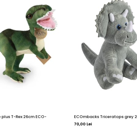
e plus T-Rex 26cm ECO-
ECOmbacks Triceratops grey 
70,00 Lei