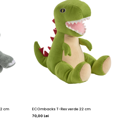
22 cm
ECOmbacks T-Rex verde 22 cm
Wi
70,00 Lei
90