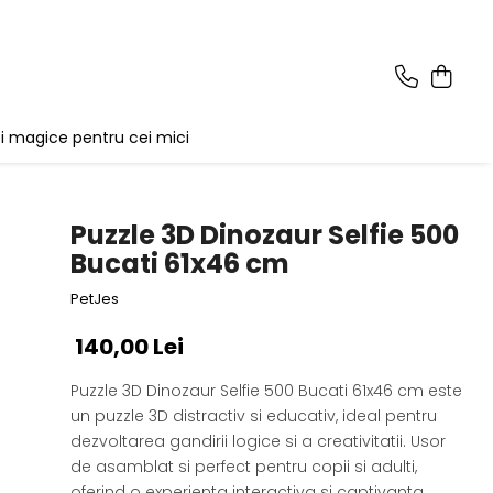
i magice pentru cei mici
Puzzle 3D Dinozaur Selfie 500
Bucati 61x46 cm
PetJes
140,00 Lei
Puzzle 3D Dinozaur Selfie 500 Bucati 61x46 cm este
un puzzle 3D distractiv si educativ, ideal pentru
dezvoltarea gandirii logice si a creativitatii. Usor
de asamblat si perfect pentru copii si adulti,
oferind o experienta interactiva si captivanta.