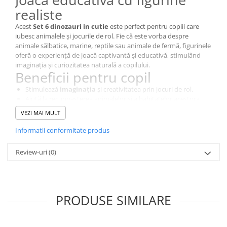
realiste
Acest
Set 6 dinozauri in cutie
este perfect pentru copiii care
iubesc animalele și jocurile de rol. Fie că este vorba despre
animale sălbatice, marine, reptile sau animale de fermă, figurinele
oferă o experiență de joacă captivantă și educativă, stimulând
imaginația și curiozitatea naturală a copilului.
Beneficii pentru copil
Stimulează
imaginația
și creativitatea prin jocuri de rol.
Ajută la recunoașterea animalelor și a habitatelor acestora.
Dezvoltă
motricitatea fină
și coordonarea mână-ochi.
VEZI MAI MULT
Încurajează învățarea prin joacă și explorare.
Ambalaj practic, ideal pentru depozitare și cadou.
Informatii conformitate produs
Caracteristici produs
Review-uri
Conținut:
(0)
6 figurine animale
Material:
plastic durabil și sigur pentru copii
Utilizare:
joacă, educație, colecție, decor tematic
Potrivit pentru:
acasă, grădiniță, școală, cadou
De ce să alegi acest set de
PRODUSE SIMILARE
figurine animale?
Acest set este o alegere excelentă pentru părinți și educatori care