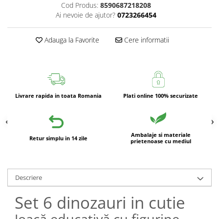
Cod Produs:
8590687218208
Ai nevoie de ajutor?
0723266454
Adauga la Favorite
Cere informatii
Livrare rapida in toata Romania
Plati online 100% securizate
Ambalaje si materiale
Retur simplu in 14 zile
prietenoase cu mediul
Descriere
Set 6 dinozauri in cutie
Joacă educativă cu figurine