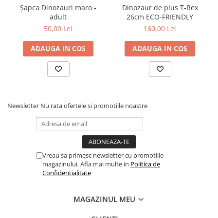
doresc să îmbine distracția cu învățarea. Figurinele pot fi folosite
Șapca Dinozauri maro -
Dinozaur de plus T-Rex
în multe contexte: povești, lecții despre natură, jocuri tematice
adult
26cm ECO-FRIENDLY
sau pur și simplu pentru joacă liberă. Indiferent de tipul de
50,00 Lei
160,00 Lei
animale, copilul descoperă lumea vie într-un mod interactiv și
plăcut.
ADAUGA IN COS
ADAUGA IN COS
Newsletter
Nu rata ofertele si promotiile noastre
Vreau sa primesc newsletter cu promotiile
magazinului. Afla mai multe in
Politica de
Confidentialitate
MAGAZINUL MEU