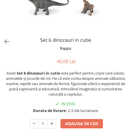
Fotografii alb negru
Glitter Eyes
Creioane
Fairytales
Wild Hangers
Caiete 3D
Cute Hangers
Magneti 3D
Teasing Monkey
Brelocuri 3D
Set 6 dinozauri in cutie
ColourZoo
Baby Products
Rappa
PocketPals
40,00 Lei
Slapbracelet
Girly
Acest
Set 6 dinozauri in cutie
este perfect pentru copiii care iubesc
Lovely Hearts
animalele și jocurile de rol. Fie că este vorba despre animale sălbatice,
marine, reptile sau animale de fermă, figurinele oferă o experiență de
Keychains
joacă captivantă și educativă, stimulând imaginația și curiozitatea
Glitter Keychains
naturală a copilului.
3d Puzzles
IN STOC
Glow Puzzles
Durata de livrare:
2-3 zile lucratoare
Action Cars
ADAUGA IN COS
Animals in Tubes