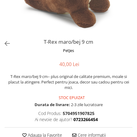
Fotografii alb negru
Glitter Eyes
Creioane
Fairytales
Wild Hangers
Caiete 3D
Cute Hangers
Magneti 3D
Teasing Monkey
Brelocuri 3D
T-Rex maro/bej 9 cm
ColourZoo
Baby Products
PetJes
PocketPals
40,00 Lei
Slapbracelet
Girly
T-Rex maro/bej 9 cm– plus original de calitate premium, moale si
Lovely Hearts
placut la atingere. Perfect pentru joaca, decor sau cadou pentru cei
mici.
Keychains
Glitter Keychains
STOC EPUIZAT
Durata de livrare:
2-3 zile lucratoare
3d Puzzles
Cod Produs:
5704951907825
Glow Puzzles
Ai nevoie de ajutor?
0723266454
Action Cars
Animals in Tubes
Adauga la Favorite
Cere informatii