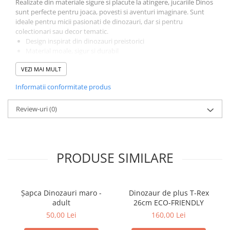
Realizate din materiale sigure si placute la atingere, jucariile Dinos
sunt perfecte pentru joaca, povesti si aventuri imaginare. Sunt
ideale pentru micii pasionati de dinozauri, dar si pentru
colectionari sau decor tematic.
Design inspirat din dinozauri preistorici
Material moale, sigur si durabil
Perfect pentru joaca zilnica si colectionare
VEZI MAI MULT
Cadou excelent pentru iubitorii de dinozauri
Colectia Dinos PetJes transforma fiecare dinozaur intr-un
Informatii conformitate produs
companion simpatic si usor de indragit, ideal pentru joaca si
dezvoltarea creativitatii.
Review-uri
(0)
Jucarie de plus Dinos PetJes – aventura preistorica incepe
cu o imbratisare.
PRODUSE SIMILARE
Șapca Dinozauri maro -
Dinozaur de plus T-Rex
adult
26cm ECO-FRIENDLY
50,00 Lei
160,00 Lei