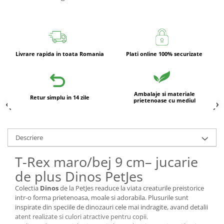
Livrare rapida in toata Romania
Plati online 100% securizate
Ambalaje si materiale
Retur simplu in 14 zile
prietenoase cu mediul
Descriere
T-Rex maro/bej 9 cm– jucarie
de plus Dinos PetJes
Colectia
Dinos
de la PetJes readuce la viata creaturile preistorice
intr-o forma prietenoasa, moale si adorabila. Plusurile sunt
inspirate din speciile de dinozauri cele mai indragite, avand detalii
atent realizate si culori atractive pentru copii.