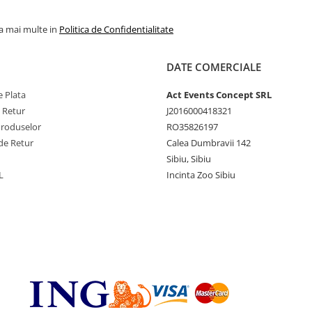
la mai multe in
Politica de Confidentialitate
DATE COMERCIALE
 Plata
Act Events Concept SRL
e Retur
J2016000418321
Produselor
RO35826197
de Retur
Calea Dumbravii 142
Sibiu, Sibiu
L
Incinta Zoo Sibiu