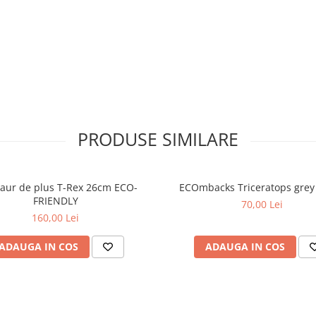
 companion simpatic si usor de
ncepe cu o imbratisare.
PRODUSE SIMILARE
aur de plus T-Rex 26cm ECO-
ECOmbacks Triceratops grey
FRIENDLY
70,00 Lei
160,00 Lei
ADAUGA IN COS
ADAUGA IN COS