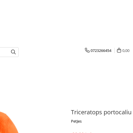
0723266454
0,00
Triceratops portocaliu
PetJes