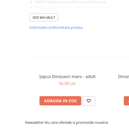
Perfect pentru joaca zilnica si colectionare
Cadou excelent pentru iubitorii de dinozauri
Colectia Dinos PetJes transforma fiecare dinozaur intr-un
VEZI MAI MULT
indragit, ideal pentru joaca si dezvoltarea creativitatii.
Jucarie de plus Dinos PetJes – aventura preistorica i
Informatii conformitate produs
Șapca Dinozauri maro - adult
Dinoz
50,00 Lei
ADAUGA IN COS
Newsletter
Nu rata ofertele si promotiile noastre