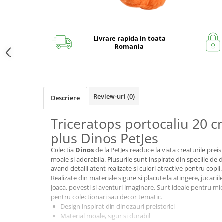
Livrare rapida in toata
Romania
Review-uri
(0)
Descriere
Triceratops portocaliu 20 c
plus Dinos PetJes
Colectia
Dinos
de la PetJes readuce la viata creaturile prei
moale si adorabila. Plusurile sunt inspirate din speciile de 
avand detalii atent realizate si culori atractive pentru copii.
Realizate din materiale sigure si placute la atingere, jucari
joaca, povesti si aventuri imaginare. Sunt ideale pentru mici
pentru colectionari sau decor tematic.
Design inspirat din dinozauri preistorici
Material moale, sigur si durabil