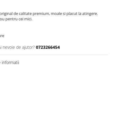
riginal de calitate premium, moale si placut la atingere.
ou pentru cei mici.
are
Ai nevoie de ajutor?
0723266454
informatii