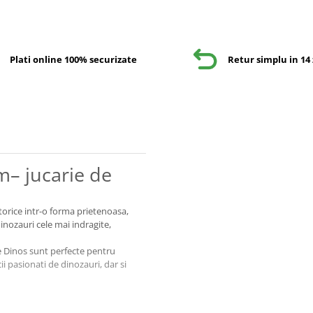
Plati online 100% securizate
Retur simplu in 14 
m– jucarie de
storice intr-o forma prietenoasa,
dinozauri cele mai indragite,
ile Dinos sunt perfecte pentru
i pasionati de dinozauri, dar si