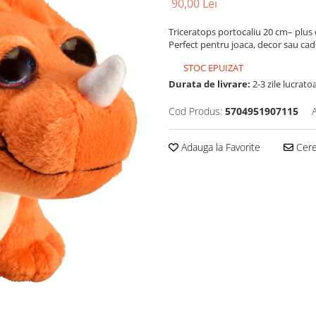
90,00 Lei
Triceratops portocaliu 20 cm– plus o
Perfect pentru joaca, decor sau cad
STOC EPUIZAT
Durata de livrare:
2-3 zile lucrato
Cod Produs:
5704951907115
Adauga la Favorite
Cere 