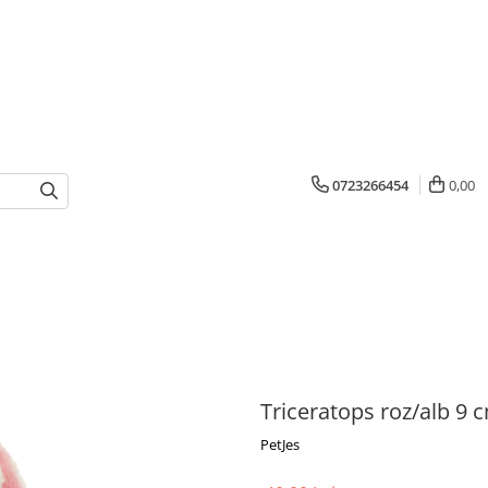
0723266454
0,00
Triceratops roz/alb 9 
PetJes