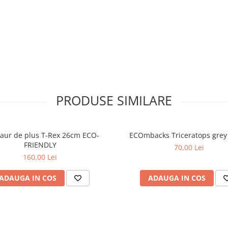
 companion simpatic si usor de
ncepe cu o imbratisare.
PRODUSE SIMILARE
aur de plus T-Rex 26cm ECO-
ECOmbacks Triceratops grey
FRIENDLY
70,00 Lei
160,00 Lei
ADAUGA IN COS
ADAUGA IN COS