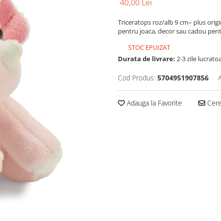
40,00 Lei
Triceratops roz/alb 9 cm– plus origi
pentru joaca, decor sau cadou pentr
STOC EPUIZAT
Durata de livrare:
2-3 zile lucrato
Cod Produs:
5704951907856
Adauga la Favorite
Cere 