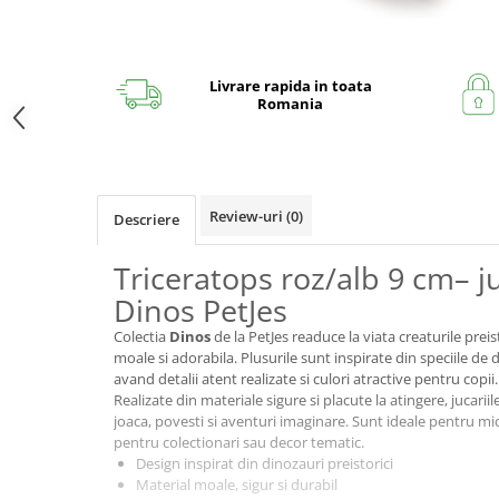
Livrare rapida in toata
Romania
Review-uri
(0)
Descriere
Triceratops roz/alb 9 cm– j
Dinos PetJes
Colectia
Dinos
de la PetJes readuce la viata creaturile prei
moale si adorabila. Plusurile sunt inspirate din speciile de 
avand detalii atent realizate si culori atractive pentru copii.
Realizate din materiale sigure si placute la atingere, jucari
joaca, povesti si aventuri imaginare. Sunt ideale pentru mici
pentru colectionari sau decor tematic.
Design inspirat din dinozauri preistorici
Material moale, sigur si durabil