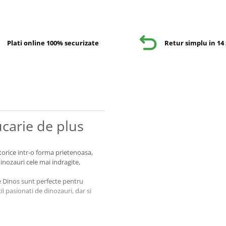
Plati online 100% securizate
Retur simplu in 14 
ucarie de plus
storice intr-o forma prietenoasa,
dinozauri cele mai indragite,
ile Dinos sunt perfecte pentru
i pasionati de dinozauri, dar si