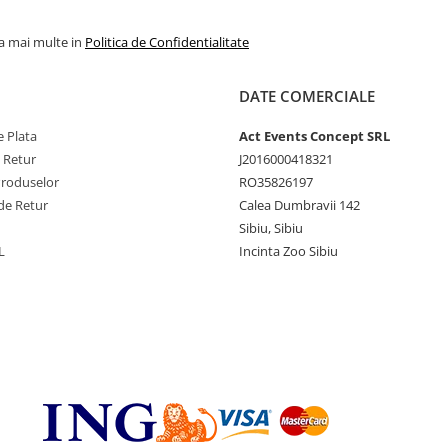
la mai multe in
Politica de Confidentialitate
DATE COMERCIALE
 Plata
Act Events Concept SRL
e Retur
J2016000418321
Produselor
RO35826197
de Retur
Calea Dumbravii 142
Sibiu, Sibiu
L
Incinta Zoo Sibiu