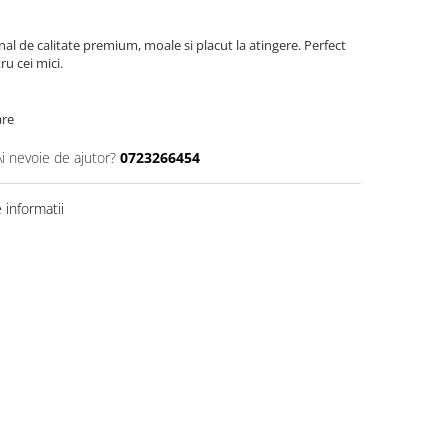
nal de calitate premium, moale si placut la atingere. Perfect
u cei mici.
are
Ai nevoie de ajutor?
0723266454
informatii