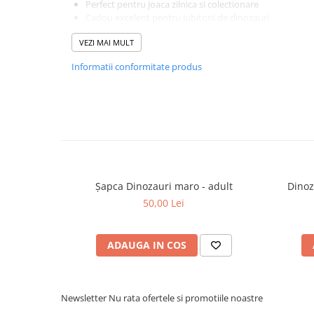
Perfect pentru joaca zilnica si colectionare
Cadou excelent pentru iubitorii de dinozauri
Colectia Dinos PetJes transforma fiecare dinozaur intr-un
VEZI MAI MULT
indragit, ideal pentru joaca si dezvoltarea creativitatii.
Jucarie de plus Dinos PetJes – aventura preistorica i
Informatii conformitate produs
Șapca Dinozauri maro - adult
Dinoz
50,00 Lei
ADAUGA IN COS
Newsletter
Nu rata ofertele si promotiile noastre