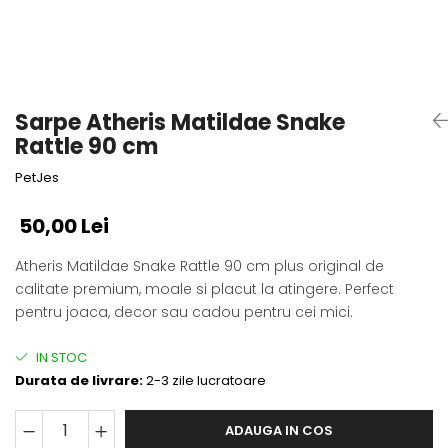
Fotografii alb negru
Glitter Eyes
Creioane
Fairytales
Wild Hangers
Caiete 3D
Cute Hangers
Magneti 3D
Teasing Monkey
Sarpe Atheris Matildae Snake
Brelocuri 3D
ColourZoo
Rattle 90 cm
Baby Products
PetJes
PocketPals
Slapbracelet
50,00 Lei
Girly
Atheris Matildae Snake Rattle 90 cm plus original de
Lovely Hearts
calitate premium, moale si placut la atingere. Perfect
Keychains
pentru joaca, decor sau cadou pentru cei mici.
Glitter Keychains
3d Puzzles
IN STOC
Glow Puzzles
Durata de livrare:
2-3 zile lucratoare
Action Cars
Animals in Tubes
ADAUGA IN COS