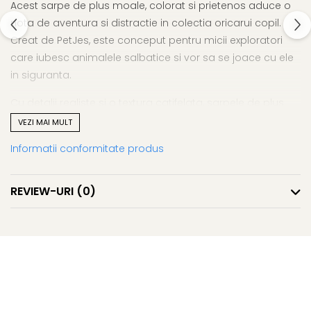
Acest sarpe de plus moale, colorat si prietenos aduce o
nota de aventura si distractie in colectia oricarui copil.
Creat de PetJes, este conceput pentru micii exploratori
care iubesc animalele salbatice si vor sa se joace cu ele
in siguranta.
Cu detalii realiste si o textura catifelata, sarpele de plus
este perfect pentru joaca, decor sau colectie. Are un
VEZI MAI MULT
design expresiv, culori vibrante si o forma flexibila, ideala
Informatii conformitate produs
pentru a fi infasurat, asezat sau purtat oriunde.
Material moale si sigur, placut la atingere
REVIEW-URI
(0)
Design realist si culori inspirate din natura
Potrivit pentru joaca zilnica, decor sau colectie
Cadou amuzant pentru copii sau pasionati de animale
exotice
Perfect pentru cei care iubesc natura si reptilele, sarpele
de plus PetJes aduce o doza de curaj, imaginatie si
zambete in fiecare zi.