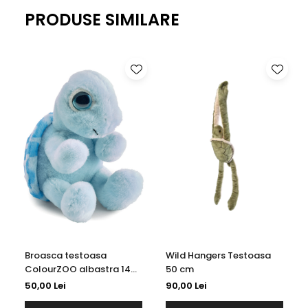
PRODUSE SIMILARE
Jucarie de plus PetJes, aventura prinde forma in cea
mai pufoasa versiune a ei.
Broasca testoasa
Wild Hangers Testoasa
ColourZOO albastra 14
50 cm
cm
50,00 Lei
90,00 Lei