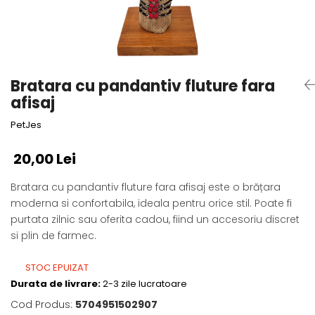
Fotografii alb negru
Glitter Eyes
Creioane
Fairytales
Wild Hangers
Caiete 3D
Cute Hangers
Magneti 3D
Teasing Monkey
Bratara cu pandantiv fluture fara
Brelocuri 3D
ColourZoo
afisaj
Baby Products
PetJes
PocketPals
Slapbracelet
20,00 Lei
Girly
Bratara cu pandantiv fluture fara afisaj este o brățara
Lovely Hearts
moderna si confortabila, ideala pentru orice stil. Poate fi
Keychains
purtata zilnic sau oferita cadou, fiind un accesoriu discret
Glitter Keychains
si plin de farmec.
3d Puzzles
Glow Puzzles
STOC EPUIZAT
Action Cars
Durata de livrare:
2-3 zile lucratoare
Animals in Tubes
Cod Produs:
5704951502907