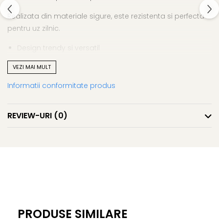
Realizata din materiale sigure, este rezistenta si perfecta
pentru uz zilnic.
Design trendy si versatil
Materiale sigure si durabile
VEZI MAI MULT
Potrivita pentru toate varstele
Ideala pentru cadouri
Informatii conformitate produs
Bratara fashion – un accesoriu simplu si expresiv.
REVIEW-URI
(0)
PRODUSE SIMILARE