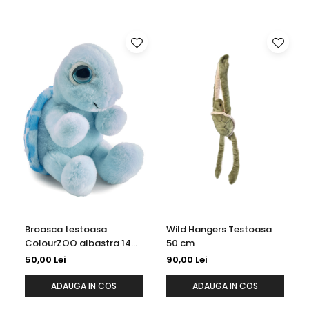
Broasca testoasa
Wild Hangers Testoasa
ColourZOO albastra 14
50 cm
cm
50,00 Lei
90,00 Lei
ADAUGA IN COS
ADAUGA IN COS