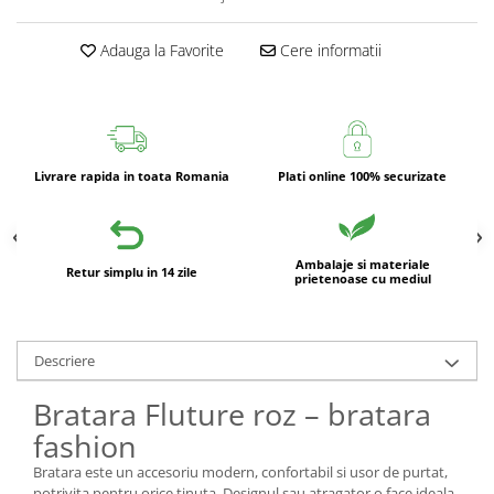
Adauga la Favorite
Cere informatii
Livrare rapida in toata Romania
Plati online 100% securizate
Ambalaje si materiale
Retur simplu in 14 zile
prietenoase cu mediul
Descriere
Bratara Fluture roz – bratara
fashion
Bratara este un accesoriu modern, confortabil si usor de purtat,
potrivita pentru orice tinuta. Designul sau atragator o face ideala