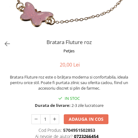
Fotografii alb negru
Glitter Eyes
Creioane
Fairytales
Wild Hangers
Caiete 3D
Cute Hangers
Magneti 3D
Teasing Monkey
Brelocuri 3D
Bratara Fluture roz
ColourZoo
Baby Products
PetJes
PocketPals
20,00 Lei
Slapbracelet
Girly
Bratara Fluture roz este o brățara moderna si confortabila, ideala
Lovely Hearts
pentru orice stil. Poate fi purtata zilnic sau oferita cadou, fiind un
accesoriu discret si plin de farmec.
Keychains
Glitter Keychains
IN STOC
Durata de livrare:
2-3 zile lucratoare
3d Puzzles
Glow Puzzles
ADAUGA IN COS
Action Cars
Cod Produs:
5704951502853
Animals in Tubes
Ai nevoie de ajutor?
0723266454