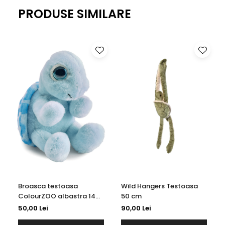
PRODUSE SIMILARE
Broasca testoasa
Wild Hangers Testoasa
ColourZOO albastra 14
50 cm
cm
50,00 Lei
90,00 Lei