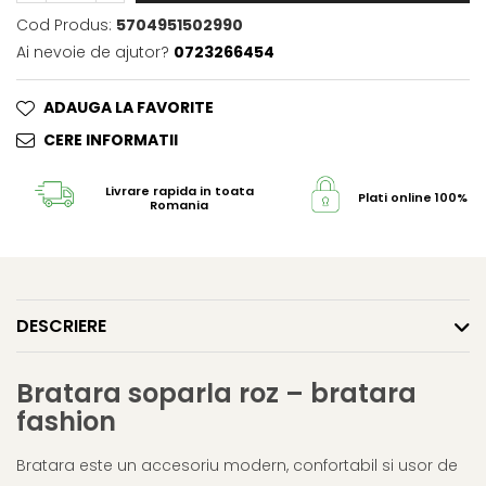
Cod Produs:
5704951502990
Ai nevoie de ajutor?
0723266454
ADAUGA LA FAVORITE
CERE INFORMATII
Livrare rapida in toata
Plati online 100% s
Romania
DESCRIERE
Bratara soparla roz – bratara
fashion
Bratara este un accesoriu modern, confortabil si usor de