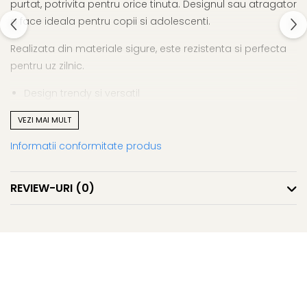
purtat, potrivita pentru orice tinuta. Designul sau atragator
o face ideala pentru copii si adolescenti.
Realizata din materiale sigure, este rezistenta si perfecta
pentru uz zilnic.
Design trendy si versatil
Materiale sigure si durabile
VEZI MAI MULT
Potrivita pentru toate varstele
Ideala pentru cadouri
Informatii conformitate produs
Bratara fashion – un accesoriu simplu si expresiv.
REVIEW-URI
(0)