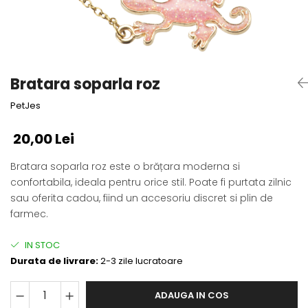
Fotografii alb negru
Glitter Eyes
Creioane
Fairytales
Wild Hangers
Caiete 3D
Cute Hangers
Magneti 3D
Teasing Monkey
Bratara soparla roz
Brelocuri 3D
ColourZoo
PetJes
Baby Products
PocketPals
20,00 Lei
Slapbracelet
Girly
Bratara soparla roz este o brățara moderna si
confortabila, ideala pentru orice stil. Poate fi purtata zilnic
Lovely Hearts
sau oferita cadou, fiind un accesoriu discret si plin de
Keychains
farmec.
Glitter Keychains
3d Puzzles
IN STOC
Glow Puzzles
Durata de livrare:
2-3 zile lucratoare
Action Cars
Animals in Tubes
ADAUGA IN COS