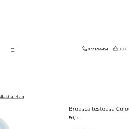
0723266454
0,00
albastra 14 cm
Broasca testoasa Col
PetJes