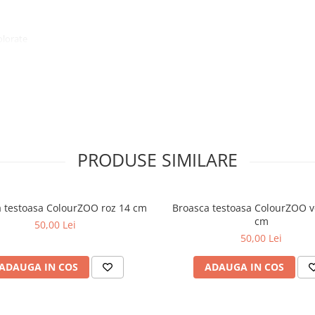
olorate
imism in lumea jucariilor,
in de viata.
mbratisari la fiecare joaca.
PRODUSE SIMILARE
 testoasa ColourZOO roz 14 cm
Broasca testoasa ColourZOO v
cm
50,00 Lei
50,00 Lei
ADAUGA IN COS
ADAUGA IN COS