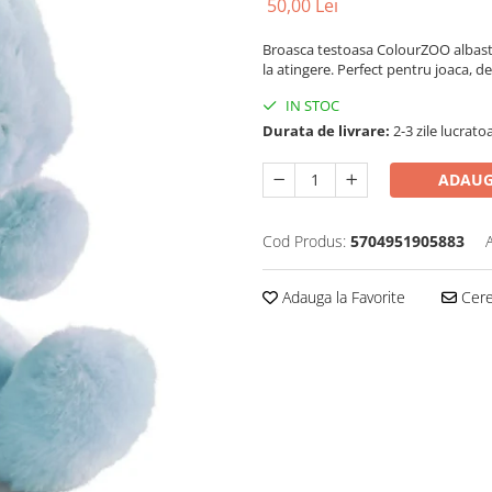
50,00 Lei
Broasca testoasa ColourZOO albastr
la atingere. Perfect pentru joaca, d
IN STOC
Durata de livrare:
2-3 zile lucrato
ADAUG
Cod Produs:
5704951905883
Adauga la Favorite
Cere 