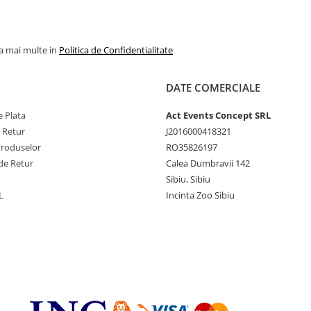
la mai multe in
Politica de Confidentialitate
DATE COMERCIALE
 Plata
Act Events Concept SRL
e Retur
J2016000418321
Produselor
RO35826197
de Retur
Calea Dumbravii 142
Sibiu, Sibiu
L
Incinta Zoo Sibiu