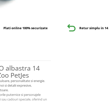
Plati online 100% securizate
Retur simplu in 14 
O albastra 14
Zoo PetJes
uloare, personalitate si energie.
i si detalii expresive,
atoare.
orile puternice si personajele
i sau cadouri speciale, oferind un