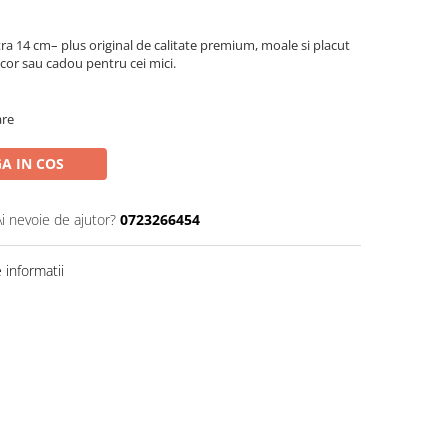
a 14 cm– plus original de calitate premium, moale si placut
ecor sau cadou pentru cei mici.
are
A IN COS
Ai nevoie de ajutor?
0723266454
informatii