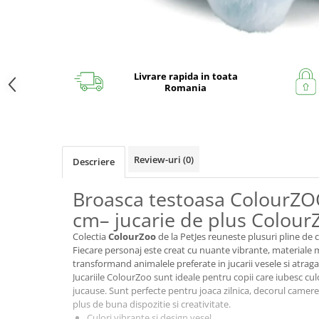
Livrare rapida in toata
Romania
Review-uri
(0)
Descriere
Broasca testoasa ColourZO
cm– jucarie de plus Colour
Colectia
ColourZoo
de la PetJes reuneste plusuri pline de c
Fiecare personaj este creat cu nuante vibrante, materiale mo
transformand animalele preferate in jucarii vesele si atrag
Jucariile ColourZoo sunt ideale pentru copii care iubesc cul
jucause. Sunt perfecte pentru joaca zilnica, decorul camere
plus de buna dispozitie si creativitate.
Culori vibrante si design vesel