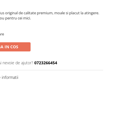
s original de calitate premium, moale si placut la atingere.
ou pentru cei mici.
are
A IN COS
Ai nevoie de ajutor?
0723266454
informatii