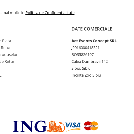
la mai multe in
Politica de Confidentialitate
DATE COMERCIALE
 Plata
Act Events Concept SRL
e Retur
J2016000418321
Produselor
RO35826197
de Retur
Calea Dumbravii 142
Sibiu, Sibiu
L
Incinta Zoo Sibiu