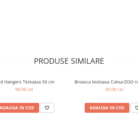
 curiozitatea si respectul pentru
l vietii salbatice.
 se intalnesc in cea mai
PRODUSE SIMILARE
ld Hangers Testoasa 50 cm
Broasca testoasa ColourZOO r
90,00 Lei
50,00 Lei
ADAUGA IN COS
ADAUGA IN COS