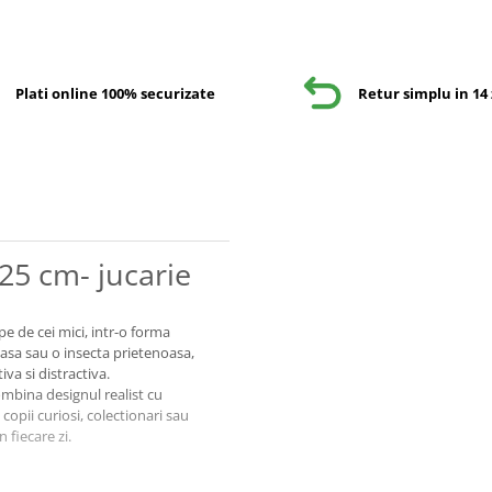
Plati online 100% securizate
Retur simplu in 14 
25 cm- jucarie
e de cei mici, intr-o forma
ioasa sau o insecta prietenoasa,
va si distractiva.
combina designul realist cu
 copii curiosi, colectionari sau
 fiecare zi.