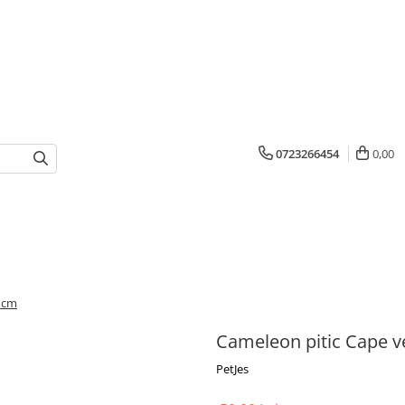
0723266454
0,00
5 cm
Cameleon pitic Cape v
PetJes