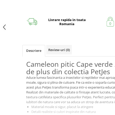
Livrare rapida in toata
Romania
Review-uri
(0)
Descriere
Cameleon pitic Cape verde 
de plus din colectia PetJes
Aduce lumea fascinanta a insectelor si reptilelor mai aproap
moale, sigura si plina de culoare. Fie ca este o soparla cur
acest plus PetJes transforma joaca intr-o experienta educati
Realizat din materiale de calitate si finisaje atent lucrate, 
textura catifelata specifica plusurilor PetJes. Perfect pentru
iubitori de natura care vor sa aduca un strop de aventura in
Material moale si sigur, placut la atingere
Detalii realiste si culori inspirate din natura