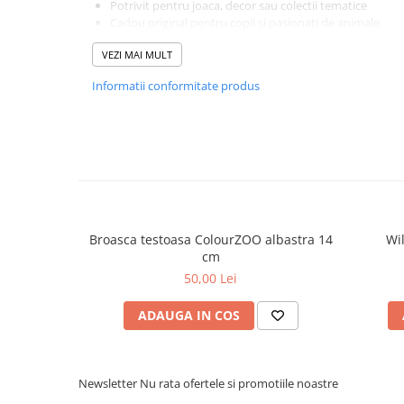
Potrivit pentru joaca, decor sau colectii tematice
Cadou original pentru copii si pasionati de animale
Colectia PetJes dedicata insectelor si reptilelor incurajeaza
VEZI MAI MULT
natura, transformand fiecare jucarie intr-un mic ambasador a
Jucarie de plus PetJes - acolo unde aventura si natura
Informatii conformitate produs
pufoasa forma.
Broasca testoasa ColourZOO albastra 14
Wi
cm
50,00 Lei
ADAUGA IN COS
Newsletter
Nu rata ofertele si promotiile noastre