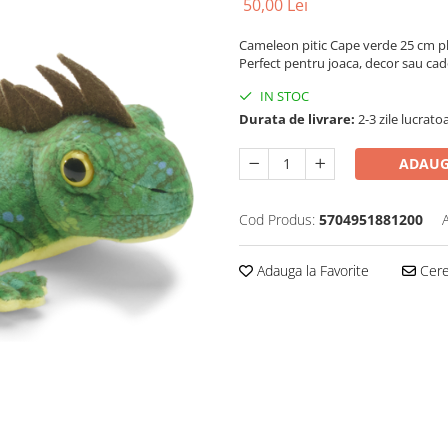
50,00 Lei
Cameleon pitic Cape verde 25 cm plu
Perfect pentru joaca, decor sau cad
IN STOC
Durata de livrare:
2-3 zile lucrato
ADAUG
Cod Produs:
5704951881200
Adauga la Favorite
Cere 