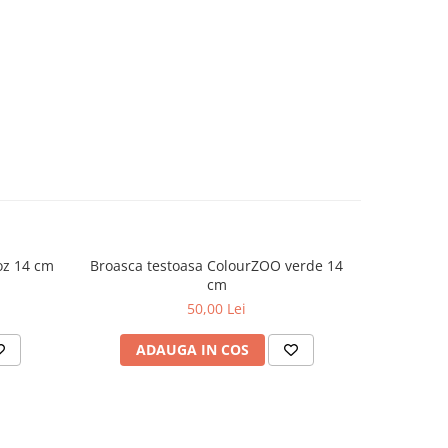
oz 14 cm
Broasca testoasa ColourZOO verde 14
Sarpe d
cm
50,00 Lei
ADAUGA IN COS
AD