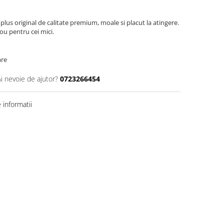
s original de calitate premium, moale si placut la atingere.
ou pentru cei mici.
are
Ai nevoie de ajutor?
0723266454
informatii