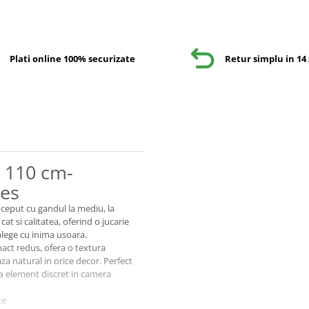
Plati online 100% securizate
Retur simplu in 14 
 110 cm-
Jes
eput cu gandul la mediu, la
t si calitatea, oferind o jucarie
 alege cu inima usoara.
pact redus, ofera o textura
za natural in orice decor. Perfect
a element discret in camera
te