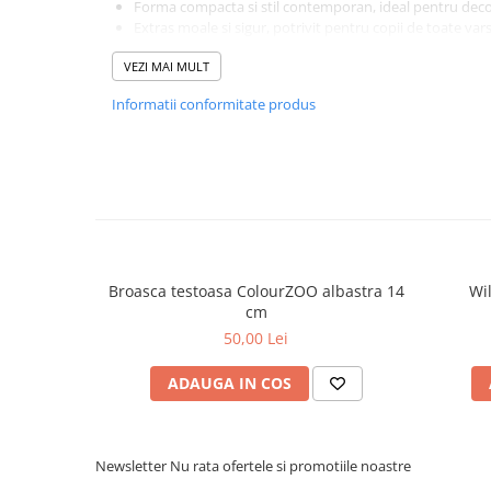
Forma compacta si stil contemporan, ideal pentru decor
Extras moale si sigur, potrivit pentru copii de toate var
O alegere inspirata pentru cadou: aniversari, sarbatori
VEZI MAI MULT
Alege { din colectia ECOmbacks daca vrei mai mult decat o ju
constienta, eleganta si plina de personalitate.
Informatii conformitate produs
Plus cu stil si grija pentru natură.
Broasca testoasa ColourZOO albastra 14
Wi
cm
50,00 Lei
ADAUGA IN COS
Newsletter
Nu rata ofertele si promotiile noastre