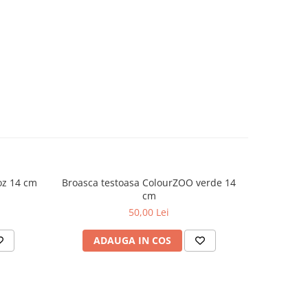
oz 14 cm
Broasca testoasa ColourZOO verde 14
Sarpe d
cm
50,00 Lei
ADAUGA IN COS
AD