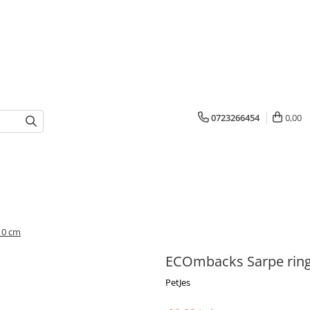
0723266454
0,00
10 cm
ECOmbacks Sarpe rin
PetJes