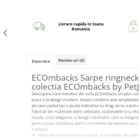
Livrare rapida in toata
Romania
Review-uri
(0)
Descriere
ECOmbacks Sarpe ringneck
colectia ECOmbacks by Pet
Descopera noul membru din seria ECOmbacks un plus conc
joaca si la design modern. Acesta combina atat simplitatea ca
pe care copilul tau o poate imbratisa cu drag, iar tu o poti
Fabricat din materiale atent selectate, sustenabile si cu im
moale, culori elegante, si design minimalist care se integrea
pentru joaca cotidiana, pentru momente de relaxare sau c
copilului.
Materiale prietenoase cu mediul , sustenabile, de calita