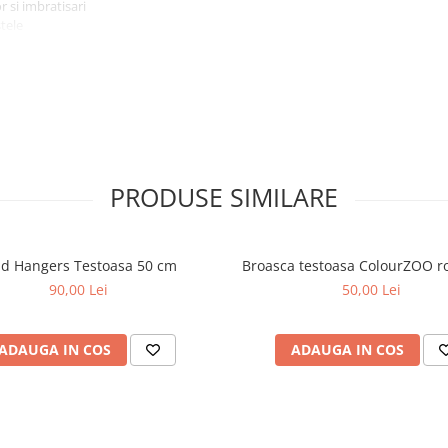
 si imbratisari
stele
 sau surprize doar pentru tine
carie de plus ; vrei o alegere
PRODUSE SIMILARE
ld Hangers Testoasa 50 cm
Broasca testoasa ColourZOO r
90,00 Lei
50,00 Lei
ADAUGA IN COS
ADAUGA IN COS