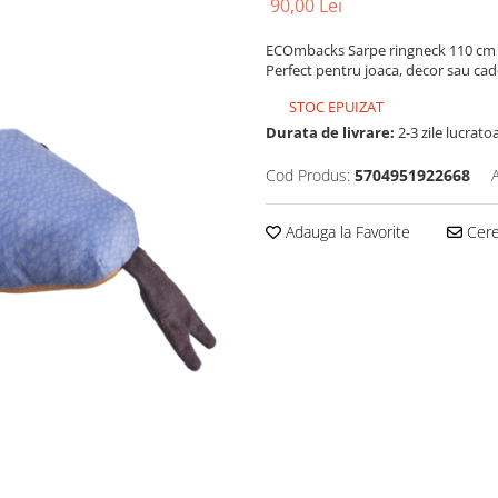
90,00 Lei
ECOmbacks Sarpe ringneck 110 cm plu
Perfect pentru joaca, decor sau cad
STOC EPUIZAT
Durata de livrare:
2-3 zile lucrato
Cod Produs:
5704951922668
Adauga la Favorite
Cere 