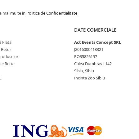
la mai multe in
Politica de Confidentialitate
DATE COMERCIALE
 Plata
Act Events Concept SRL
e Retur
J2016000418321
Produselor
RO35826197
de Retur
Calea Dumbravii 142
Sibiu, Sibiu
L
Incinta Zoo Sibiu