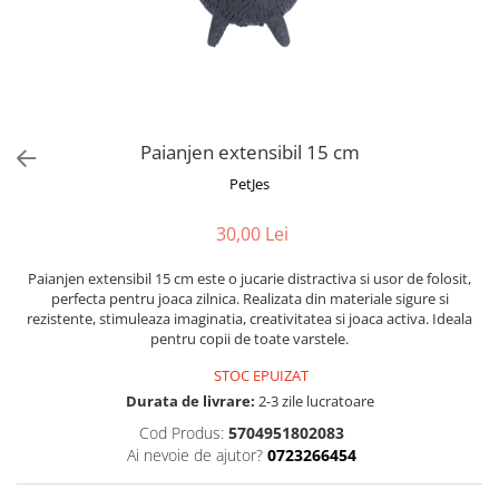
Fotografii alb negru
Glitter Eyes
Creioane
Fairytales
Wild Hangers
Caiete 3D
Cute Hangers
Magneti 3D
Teasing Monkey
Brelocuri 3D
Paianjen extensibil 15 cm
ColourZoo
Baby Products
PetJes
PocketPals
30,00 Lei
Slapbracelet
Girly
Paianjen extensibil 15 cm este o jucarie distractiva si usor de folosit,
Lovely Hearts
perfecta pentru joaca zilnica. Realizata din materiale sigure si
rezistente, stimuleaza imaginatia, creativitatea si joaca activa. Ideala
Keychains
pentru copii de toate varstele.
Glitter Keychains
STOC EPUIZAT
3d Puzzles
Durata de livrare:
2-3 zile lucratoare
Glow Puzzles
Cod Produs:
5704951802083
Action Cars
Ai nevoie de ajutor?
0723266454
Animals in Tubes