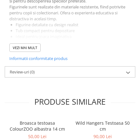
si pentru descoperirea speciilor preferate.
Figurinele sunt realizate din materiale rezistente, fiind potrivite
pentru copii si colectionari. Ofera o experienta educativa si
distractiva in acelasi timp.
Figurine detaliate cu design realist
Tub compact pentru depozitare
Ideal pentru joaca imaginativa
Perfect pentru colectii si cadouri
VEZI MAI MULT
Animals in Tubes – aventuri cu animale oriunde mergi.
Informatii conformitate produs
Review-uri
(0)
PRODUSE SIMILARE
Broasca testoasa
Wild Hangers Testoasa 50
ColourZOO albastra 14 cm
cm
50,00 Lei
90,00 Lei