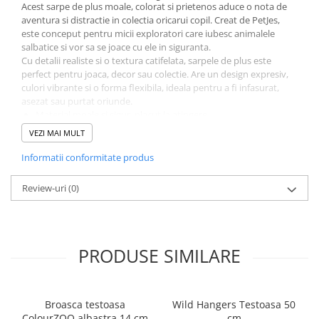
Acest sarpe de plus moale, colorat si prietenos aduce o nota de
aventura si distractie in colectia oricarui copil. Creat de PetJes,
este conceput pentru micii exploratori care iubesc animalele
salbatice si vor sa se joace cu ele in siguranta.
Cu detalii realiste si o textura catifelata, sarpele de plus este
perfect pentru joaca, decor sau colectie. Are un design expresiv,
culori vibrante si o forma flexibila, ideala pentru a fi infasurat,
asezat sau purtat oriunde.
Material moale si sigur, placut la atingere
Design realist si culori inspirate din natura
VEZI MAI MULT
Potrivit pentru joaca zilnica, decor sau colectie
Cadou amuzant pentru copii sau pasionati de animale exotice
Informatii conformitate produs
Perfect pentru cei care iubesc natura si reptilele, sarpele de plus
PetJes aduce o doza de curaj, imaginatie si zambete in fiecare zi.
Review-uri
(0)
Jucarie de plus PetJes, aventura prinde forma in cea mai
pufoasa versiune a ei.
PRODUSE SIMILARE
Broasca testoasa
Wild Hangers Testoasa 50
ColourZOO albastra 14 cm
cm