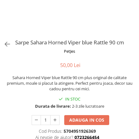
Fotografii alb negru
Glitter Eyes
Creioane
Fairytales
Wild Hangers
Caiete 3D
Cute Hangers
Magneti 3D
Teasing Monkey
Brelocuri 3D
Sarpe Sahara Horned Viper blue Rattle 90 cm
ColourZoo
Baby Products
PetJes
PocketPals
50,00 Lei
Slapbracelet
Girly
Sahara Horned Viper blue Rattle 90 cm plus original de calitate
Lovely Hearts
premium, moale si placut la atingere. Perfect pentru joaca, decor sau
cadou pentru cei mici.
Keychains
Glitter Keychains
IN STOC
Durata de livrare:
2-3 zile lucratoare
3d Puzzles
Glow Puzzles
ADAUGA IN COS
Action Cars
Cod Produs:
5704951926369
Animals in Tubes
Ai nevoie de ajutor?
0723266454